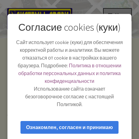
Перейти
Перейти
Меню
к
к
Согласие cookies (куки)
навигации
содержимому
НА ГЛАВНУЮ
Сайт использует cookie (куки) для обеспечения
корректной работы и аналитики. Вы можете
Развер
Каталог
отказаться от cookie в настройках вашего
вложе
Телефон:
+7-
браузера. Подробнее:
Политика в отношении
Системы Связи:
меню
Развер
Как пользоваться
391-249-1040
г. Красноярск, ул.
обработки персональных данных и политика
вложе
Весны, 2
-
конфиденциальности
меню
Тел.|WA|Telegram:
Как купить?
Работаем:
Пн-Пт:
Использование сайта означает
+79029904090
10:00–18:00
безоговорочное согласие с настоящей
Пользовательское соглашение, гарантия и условия
Политикой.
возврата товара
Главная
О нашей компании
Ознакомлен, согласен и принимаю
Получение (доставка) товара