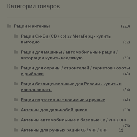
Категории товаров
Рации и антенны
(229)
Рации Си-Би (СВ / cb) 27 МегаГерц - купить
выгодно
(52)
Рации для машины / автомобильные рации /
авторации купить надежную
(53)
Рации для охраны / строителей / туристов / охоты
и рыбалки
(43)
Рации безлицензионные для России - купить и
использовать
(34)
Рации портативные носимые и ручные
(41)
Антенны для дальнобойщиков
(39)
Антенны автомобильные и базовые CB / VHF / UHF
(76)
Антенны для ручных раций CB / VHF / UHF
(2)