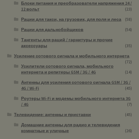
Блоки питания и преобразователи напряжения 24 /
12 вольт
(23)
Рации для такси, на грузовик, для поля и леса
(58)
Рации для дальнобойщиков
(54)
Тангенты для раций / гарнитуры и прочие
аксессуары
(35)
Усиление сотового сигнала и мобильного интернета
(72)
Усилители сотового сигнала, мобильного
интернета и репитеры GSM / 3G / 4G
(14)
Антенны для усиления сотового сигнала GSM / 3G /
4G / Wi-Fi
(45)
Роутеры Wi-Fi и модемы мобильного интернета 3G
/ 4G
(7)
Телевидение: антенны и приставки
(45)
Домашние антенны для радио и телевидения
комнатные и уличные
(26)