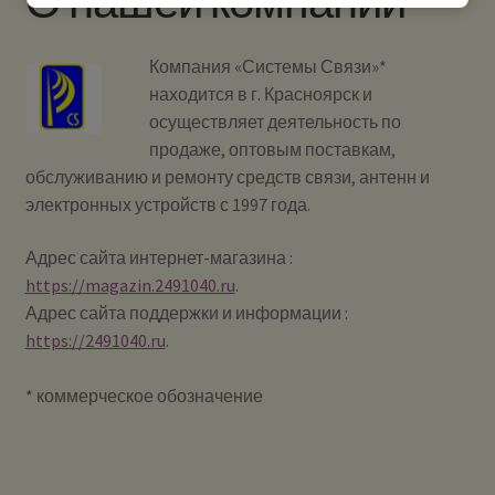
О нашей компании
Способы оплаты
Компания «Системы Связи»*
О нашей компании
находится в г. Красноярск и
осуществляет деятельность по
Политика конфиденциальности (политика по
продаже, оптовым поставкам,
обработке персональных данных)
обслуживанию и ремонту средств связи, антенн и
электронных устройств с 1997 года.
Правила продажи товаров дистанционным
способом
Адрес сайта интернет-магазина :
https://magazin.2491040.ru
.
Полезная информация
Адрес сайта поддержки и информации :
https://2491040.ru
.
БЛОГ
* коммерческое обозначение
Развер
Мой аккаунт
вложе
меню