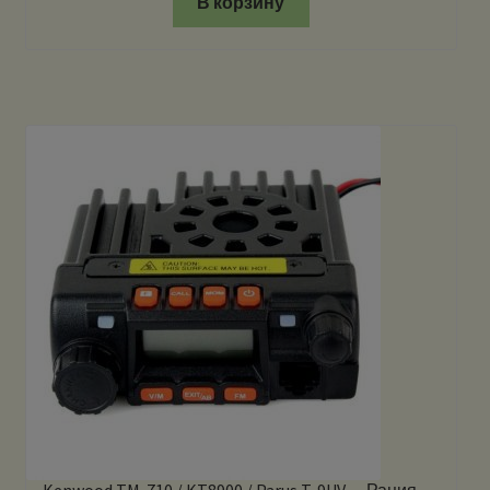
В корзину
Kenwood TM-710 / KT8900 / Parus T-9UV — Рация