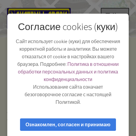
Перейти
Перейти
Меню
к
к
Согласие cookies (куки)
навигации
содержимому
НА ГЛАВНУЮ
Сайт использует cookie (куки) для обеспечения
корректной работы и аналитики. Вы можете
Развер
Каталог
отказаться от cookie в настройках вашего
вложе
Телефон:
+7-
браузера. Подробнее:
Политика в отношении
Системы Связи:
меню
Развер
Как пользоваться
391-249-1040
г. Красноярск, ул.
обработки персональных данных и политика
вложе
Весны, 2
-
конфиденциальности
меню
Тел.|WA|Telegram:
Полезная информация
Работаем:
Пн-Пт:
Использование сайта означает
+79029904090
10:00–18:00
безоговорочное согласие с настоящей
БЛОГ
Политикой.
Главная
Рации и антенны
Рации для охраны /
Развер
Мой аккаунт
строителей / туристов / охоты и рыбалки
вложе
Ознакомлен, согласен и принимаю
меню