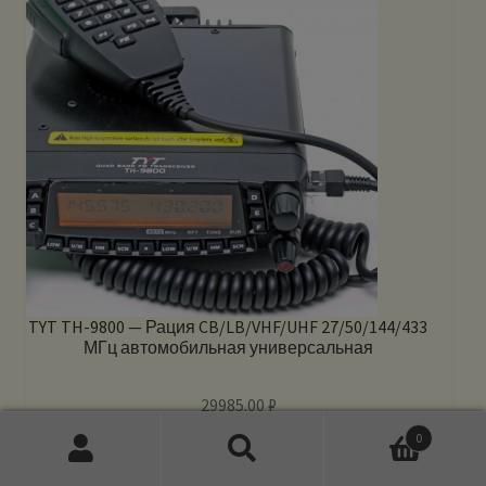
TYT TH-9800 — Рация CB/LB/VHF/UHF 27/50/144/433
МГц автомобильная универсальная
29985.00
₽
0
Подробнее
Искать:
Поиск