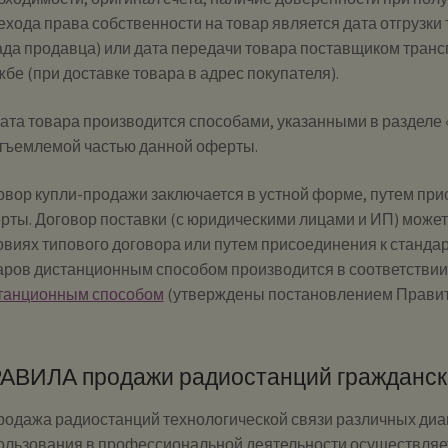
ехода права собственности на товар является дата отгрузки
ада продавца) или дата передачи товара поставщиком транс
жбе (при доставке товара в адрес покупателя).
ата товара производится способами, указанными в разделе 
тъемлемой частью данной оферты.
овор купли-продажи заключается в устной форме, путем пр
рты. Договор поставки (с юридическими лицами и ИП) может
овиях типового договора или путем присоединения к станд
аров дистанционным способом производится в соответствии
танционным способом
(утверждены постановлением Правитель
АВИЛА продажи радиостанций гражданск
Продажа радиостанций технологической связи различных диа
ользования в профессиональной деятельности осуществляет