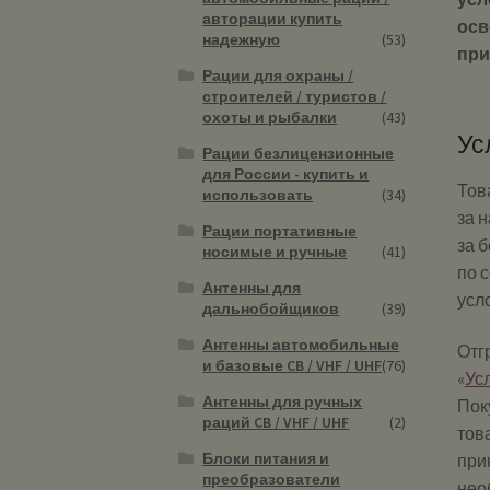
авторации купить
осв
надежную
(53)
при
Рации для охраны /
строителей / туристов /
охоты и рыбалки
(43)
Ус
Рации безлицензионные
для России - купить и
Това
использовать
(34)
за 
Рации портативные
за 
носимые и ручные
(41)
по 
Антенны для
усл
дальнобойщиков
(39)
Антенны автомобильные
Отг
и базовые CB / VHF / UHF
(76)
«
Ус
Антенны для ручных
Пок
раций CB / VHF / UHF
(2)
тов
Блоки питания и
при
преобразователи
нео