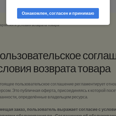
Ознакомлен, согласен и принимаю
арантия и условия возврата товара
ользовательское соглаш
словия возврата товара
тоящее пользовательское соглашение регламентирует отно
урсом. Это публичная оферта, присоединяясь к которой посет
занности, определённые владельцем ресурса.
мещая заказ, пользователь выражает согласие с услови
овиями обслуживания по «Соглашению об обслуживании