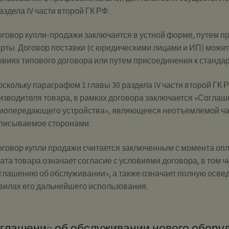
аздела IV части второй ГК РФ.
Договор купли-продажи заключается в устной форме, путем 
рты. Договор поставки (с юридическими лицами и ИП) может
овиях типового договора или путем присоединения к станд
Поскольку параграфом 1 главы 30 раздела IV части второй ГК
изводителя товара, в рамках договора заключается «Согла
иопередающего устройства», являющееся неотъемлемой ча
писываемое сторонами.
Договор купли продажи считается заключенным с момента опл
ата товара означает согласие с условиями договора, в том 
глашению об обслуживании», а также означает полную освед
вилах его дальнейшего использования.
глашениe об обслуживании нового оборуд