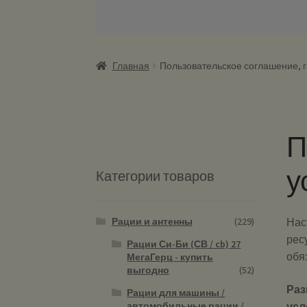
Главная
Пользовательское соглашение, г
П
у
Категории товаров
Рации и антенны
(229)
Нас
рес
Рации Си-Би (СВ / cb) 27
обя
МегаГерц - купить
выгодно
(52)
Раз
Рации для машины /
усл
автомобильные рации /