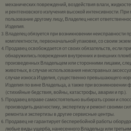
механических повреждений, воздействия влаги, жидкосте
и рентгеновского излучения высокой интенсивности. При
пользование другому лицу, Владелец несет ответственнос
Изделия.
Владелец обязуется при возникновении неисправности п
комплектности, первоначальной упаковке, со своим экзе
Продавец освобождается от своих обязательств, если пр
обнаружились повреждения внутренних и внешних пломб,
произведенных Владельцем или сторонними лицами, след
животных, в случае использования неисправных аксессуа
случае износа Изделия, существенно превышающего нор
Изделия по вине Владельца, а также при возникновении
(стихийные бедствия, войны, катастрофы, аварии и пр.).
Продавец вправе самостоятельно выбирать сроки и способ
производить диагностику, экспертизу и ремонт своими си
ремонта и экспертизы в другие сервисные центры.
Продавец не гарантирует бесперебойной работы оборудов
любые виды ущерба, нанесенного Владельцу или третьим