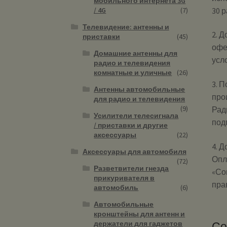
мобильного интернета 3G
30 р
/ 4G
(7)
Телевидение: антенны и
2. 
приставки
(45)
офе
Домашние антенны для
усл
радио и телевидения
комнатные и уличные
(26)
3. 
Антенны автомобильные
про
для радио и телевидения
(9)
Рад
Усилители телесигнала
под
/ приставки и другие
аксессуары
(22)
4. 
Аксессуары для автомобиля
Опл
(72)
Разветвители гнезда
«Со
прикуривателя в
пра
автомобиль
(6)
Автомобильные
кронштейны для антенн и
держатели для гаджетов
Со