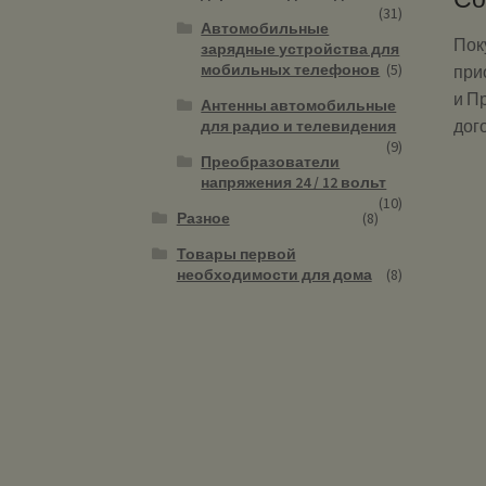
(31)
Автомобильные
Пок
зарядные устройства для
мобильных телефонов
(5)
при
и П
Антенны автомобильные
дог
для радио и телевидения
(9)
Преобразователи
напряжения 24 / 12 вольт
(10)
Разное
(8)
Товары первой
необходимости для дома
(8)