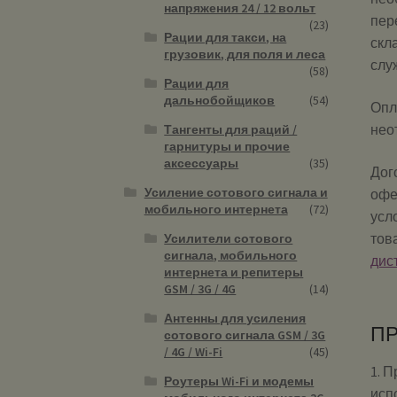
напряжения 24 / 12 вольт
пер
(23)
Рации для такси, на
скл
грузовик, для поля и леса
слу
(58)
Рации для
дальнобойщиков
(54)
Опл
нео
Тангенты для раций /
гарнитуры и прочие
аксессуары
(35)
Дог
Усиление сотового сигнала и
офе
мобильного интернета
(72)
усл
тов
Усилители сотового
сигнала, мобильного
дис
интернета и репитеры
GSM / 3G / 4G
(14)
Антенны для усиления
ПР
сотового сигнала GSM / 3G
/ 4G / Wi-Fi
(45)
1. 
Роутеры Wi-Fi и модемы
исп