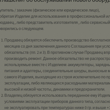
упитель / заказчик (физическое или юридическое лицо),
обретая Изделие для использования в профессиональной ил
родавец , либо представитель изготовителя , либо сервисны
оворились о следующем.
Продавец обязуется обеспечить производство бесплатног
месяцев со дня заключения данного Соглашения при усл
обязательств (пп. 2 и 3). В противном случае Продавец в
производить ремонт. Данное обязательство не распростр
используемые вместе с Изделием: аккумуляторы, зарядны
питания и адаптеры, соединительные шнуры, выносные м
самого Изделия, выходящие из строя исключительно по 
эксплуатации, либо являющихся расходными материалам
высокой и низкой частоты, динамики и предохранители.
Владелец обязуется использовать переданное ему Издели
условиями эксплуатации приборов данного типа, согласно
не эксплуатировать при температурах ниже 0 гр. и выше +3