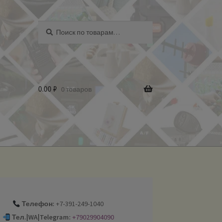
Искать:
Поиск
0.00
₽
0 товаров
Телефон:
+7-391-249-1040
Тел.|WA|Telegram:
+79029904090