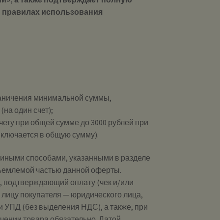
и правилах использования
граничения минимальной суммы,
(на один счет);
ету при общей сумме до 3000 рублей при
включается в общую сумму).
 иными способами, указанными в разделе
тъемлемой частью данной оферты.
 подтверждающий оплату (чек и/или
 лицу покупателя — юридического лица,
 УПД (без выделения НДС), а также, при
чении товара обязательно. Датой