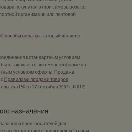
 товара покупателю (при самовывозе со
портной организации или почтовой
«
Способы оплаты
«, который является
исоединения к стандартным условиям
 быть заключен в письменной форме на
артным условиям оферты. Продажа
 с
Правилами продажи товаров
ства РФ от 27 сентября 2007 г. N 612).
ого назначения
пазонов и производителей для
ся в соответствии с параграфом 1 главы