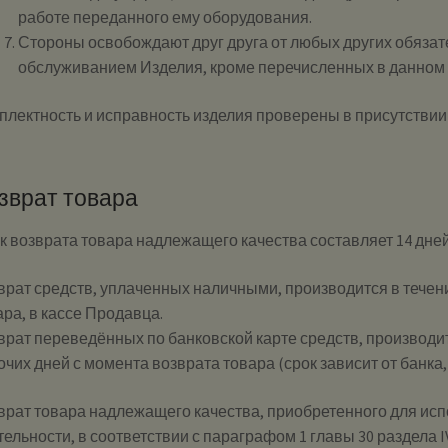
работе переданного ему оборудования.
Стороны освобождают друг друга от любых других обязат
обслуживанием Изделия, кроме перечисленных в данном
плектность и исправность изделия проверены в присутствии
зврат товара
к возврата товара надлежащего качества составляет 14 дней
врат средств, уплаченных наличными, производится в течени
ара, в кассе Продавца.
врат переведённых по банковской карте средств, производитс
очих дней с момента возврата товара (срок зависит от банка
врат товара надлежащего качества, приобретенного для ис
тельности, в соответствии с параграфом 1 главы 30 раздела I