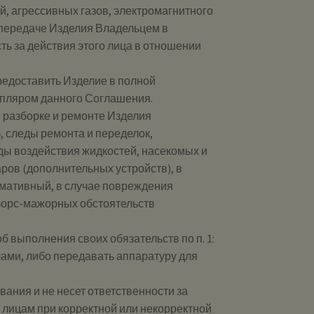
й, агрессивных газов, электромагнитного
 передаче Изделия Владельцем в
ть за действия этого лица в отношении
редоставить Изделие в полной
мпляром данного Соглашения.
и разборке и ремонте Изделия
 следы ремонта и переделок,
ы воздействия жидкостей, насекомых и
ров (дополнительных устройств), в
мативный, в случае повреждения
 форс-мажорных обстоятельств
 выполнения своих обязательств по п. 1:
лами, либо передавать аппаратуру для
ания и не несет ответственности за
 лицам при корректной или некорректной