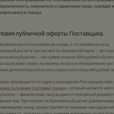
едомленность покупателя о характеристиках, порядке 
обретаемого товара.
ловия публичной оферты Поставщика
р реализуется из наличия на складе, в состоянии как есть;
наличный расчет и при расчете по банковской карте — без о
безналичный расчет — при сумме покупки 3000 рублей и более 
согласованию сторон, возможна оплата по безналичному расч
овии дополнительной оплаты сервисного сбора 400 рублей (
рузка производится по адресу нахождения Поставщика либо
ловия получения (доставки) товара
«, который является нео
упателю — физическому лицу выдается платежный документ,
арный чек). При покупке за безналичный расчет доверенному
нимающему товар, предоставляется товарная накладная или
бходимости, оригинал счета; наличие доверенности при полу