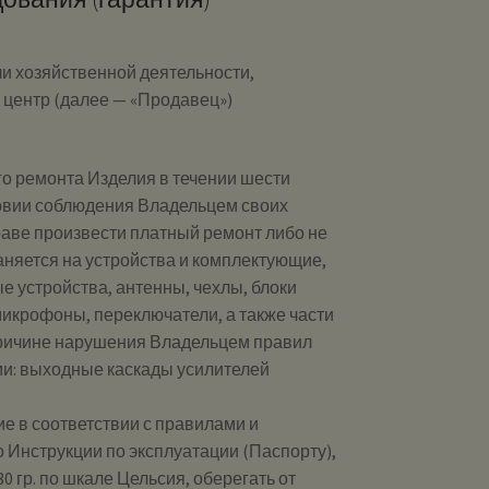
и хозяйственной деятельности,
й центр (далее — «Продавец»)
о ремонта Изделия в течении шести
овии соблюдения Владельцем своих
праве произвести платный ремонт либо не
аняется на устройства и комплектующие,
е устройства, антенны, чехлы, блоки
икрофоны, переключатели, а также части
причине нарушения Владельцем правил
и: выходные каскады усилителей
е в соответствии с правилами и
 Инструкции по эксплуатации (Паспорту),
0 гр. по шкале Цельсия, оберегать от