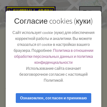
Перейти
Перейти
Меню
к
к
Согласие cookies (куки)
навигации
содержимому
НА ГЛАВНУЮ
Сайт использует cookie (куки) для обеспечения
корректной работы и аналитики. Вы можете
Развер
Каталог
отказаться от cookie в настройках вашего
вложе
Телефон:
+7-
браузера. Подробнее:
Политика в отношении
Системы Связи:
меню
Развер
Как пользоваться
391-249-1040
г. Красноярск, ул.
обработки персональных данных и политика
вложе
Весны, 2
-
конфиденциальности
меню
Тел.|WA|Telegram:
Полезная информация
Работаем:
Пн-Пт:
Использование сайта означает
+79029904090
10:00–18:00
безоговорочное согласие с настоящей
БЛОГ
Политикой.
Главная
Аксессуары для автомобиля
Развер
Мой аккаунт
вложе
Ознакомлен, согласен и принимаю
меню