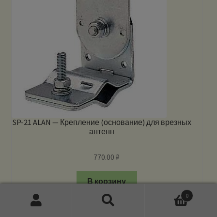
SP-21 ALAN — Крепление (основание) для врезных
антенн
770.00
₽
В корзину
0
Искать:
Поиск