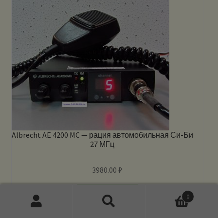
Albrecht AE 4200 MC — рация автомобильная Си-Би
27 МГц
3980.00
₽
В корзину
0
Искать:
Поиск