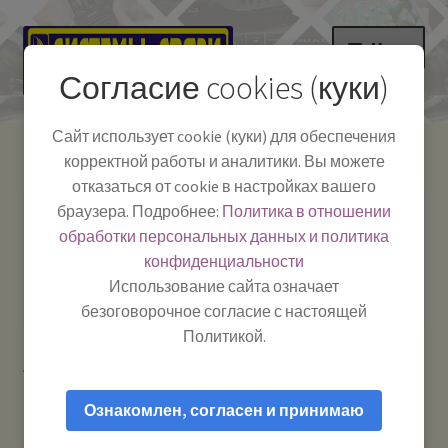
Перейти
Перейти
Меню
к
к
Согласие cookies (куки)
навигации
содержимому
НА ГЛАВНУЮ
Сайт использует cookie (куки) для обеспечения
корректной работы и аналитики. Вы можете
Развер
Каталог
отказаться от cookie в настройках вашего
вложе
Телефон:
+7-
браузера. Подробнее:
Политика в отношении
Системы Связи:
меню
Развер
Как пользоваться
391-249-1040
г. Красноярск, ул.
обработки персональных данных и политика
вложе
Весны, 2
-
конфиденциальности
меню
Тел.|WA|Telegram:
Полезная информация
Работаем:
Пн-Пт:
Использование сайта означает
+79029904090
10:00–18:00
безоговорочное согласие с настоящей
БЛОГ
Политикой.
Главная
Рации и антенны
Развер
Мой аккаунт
вложе
Ознакомлен, согласен и принимаю
меню