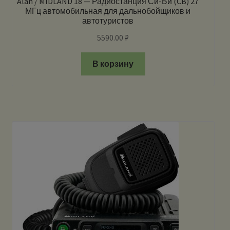
Alan / MIDLAND 18 — Радиостанция Си-Би (CB) 27
МГц автомобильная для дальнобойщиков и
автотуристов
5590.00
₽
В корзину