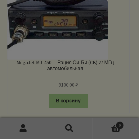
MegaJet MJ-450 — Рация Си-Би (CB) 27 МГц
автомобильная
9100.00
₽
В корзину
0
Искать:
Поиск