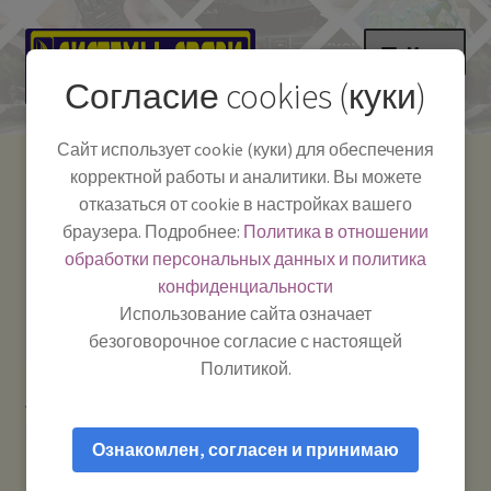
Перейти
Перейти
Меню
к
к
Согласие cookies (куки)
навигации
содержимому
НА ГЛАВНУЮ
Сайт использует cookie (куки) для обеспечения
корректной работы и аналитики. Вы можете
Развер
Каталог
отказаться от cookie в настройках вашего
вложе
Телефон:
+7-
браузера. Подробнее:
Политика в отношении
Системы Связи:
меню
Развер
Как пользоваться
391-249-1040
г. Красноярск, ул.
обработки персональных данных и политика
вложе
Весны, 2
-
конфиденциальности
меню
Тел.|WA|Telegram:
Полезная информация
Работаем:
Пн-Пт:
Использование сайта означает
+79029904090
10:00–18:00
безоговорочное согласие с настоящей
БЛОГ
Политикой.
Главная
Рации и антенны
Рации для такси, на
Развер
Мой аккаунт
грузовик, для поля и леса
вложе
Ознакомлен, согласен и принимаю
меню