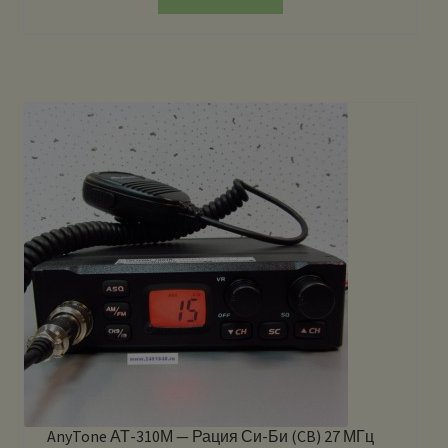
AnyTone АТ-310М — Рация Си-Би (CB) 27 МГц