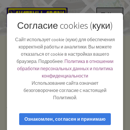
Перейти
Перейти
Меню
к
к
Согласие cookies (куки)
навигации
содержимому
НА ГЛАВНУЮ
Сайт использует cookie (куки) для обеспечения
корректной работы и аналитики. Вы можете
Развер
Каталог
отказаться от cookie в настройках вашего
вложе
Телефон:
+7-
браузера. Подробнее:
Политика в отношении
Системы Связи:
меню
Развер
Как пользоваться
391-249-1040
г. Красноярск, ул.
обработки персональных данных и политика
вложе
Весны, 2
-
конфиденциальности
меню
Тел.|WA|Telegram:
Полезная информация
Работаем:
Пн-Пт:
Использование сайта означает
+79029904090
10:00–18:00
безоговорочное согласие с настоящей
БЛОГ
Политикой.
Главная
Товары с меткой “Адаптер”
Развер
Мой аккаунт
вложе
Ознакомлен, согласен и принимаю
меню