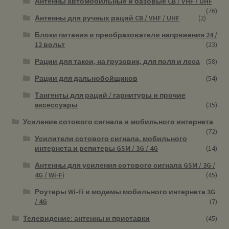
Антенны автомобильные и базовые CB / VHF / UHF
(76)
Антенны для ручных раций CB / VHF / UHF
(2)
Блоки питания и преобразователи напряжения 24 /
12 вольт
(23)
Рации для такси, на грузовик, для поля и леса
(58)
Рации для дальнобойщиков
(54)
Тангенты для раций / гарнитуры и прочие
аксессуары
(35)
Усиление сотового сигнала и мобильного интернета
(72)
Усилители сотового сигнала, мобильного
интернета и репитеры GSM / 3G / 4G
(14)
Антенны для усиления сотового сигнала GSM / 3G /
4G / Wi-Fi
(45)
Роутеры Wi-Fi и модемы мобильного интернета 3G
/ 4G
(7)
Телевидение: антенны и приставки
(45)