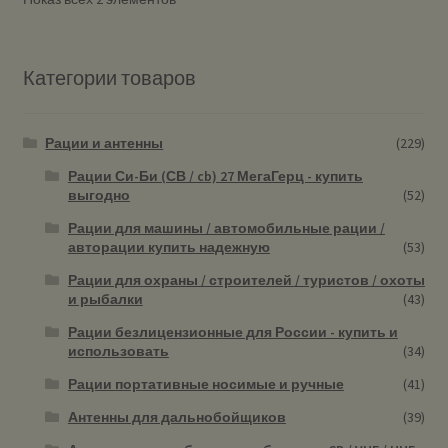
Категории товаров
Рации и антенны
(229)
Рации Си-Би (СВ / cb) 27 МегаГерц - купить
выгодно
(52)
Рации для машины / автомобильные рации /
авторации купить надежную
(53)
Рации для охраны / строителей / туристов / охоты
и рыбалки
(43)
Рации безлицензионные для России - купить и
использовать
(34)
Рации портативные носимые и ручные
(41)
Антенны для дальнобойщиков
(39)