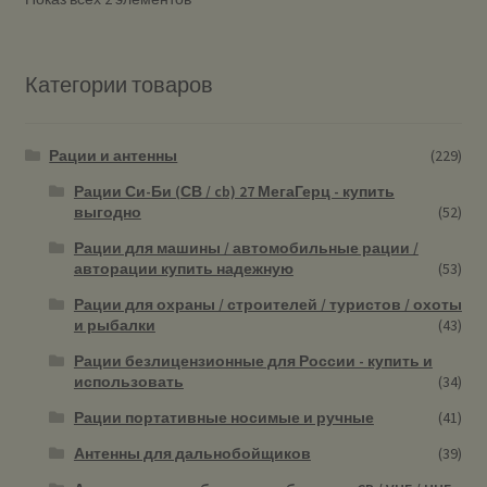
Категории товаров
Рации и антенны
(229)
Рации Си-Би (СВ / cb) 27 МегаГерц - купить
выгодно
(52)
Рации для машины / автомобильные рации /
авторации купить надежную
(53)
Рации для охраны / строителей / туристов / охоты
и рыбалки
(43)
Рации безлицензионные для России - купить и
использовать
(34)
Рации портативные носимые и ручные
(41)
Антенны для дальнобойщиков
(39)