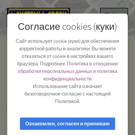
Перейти
Перейти
Меню
к
к
Согласие cookies (куки)
навигации
содержимому
НА ГЛАВНУЮ
Сайт использует cookie (куки) для обеспечения
корректной работы и аналитики. Вы можете
Развер
Каталог
отказаться от cookie в настройках вашего
вложе
Телефон:
+7-
браузера. Подробнее:
Политика в отношении
Системы Связи:
меню
Развер
Как пользоваться
391-249-1040
г. Красноярск, ул.
обработки персональных данных и политика
вложе
Весны, 2
-
конфиденциальности
меню
Тел.|WA|Telegram:
Полезная информация
Работаем:
Пн-Пт:
Использование сайта означает
+79029904090
10:00–18:00
безоговорочное согласие с настоящей
БЛОГ
Политикой.
Главная
Товары с меткой “Антенна Вектор”
Развер
Мой аккаунт
вложе
Ознакомлен, согласен и принимаю
меню