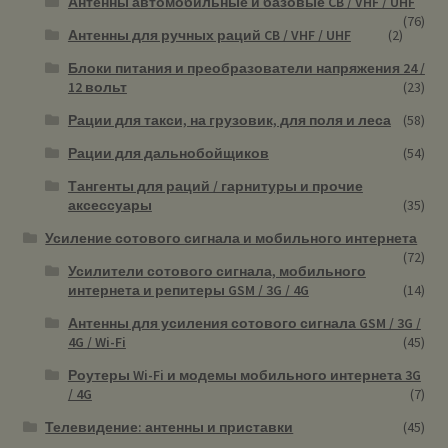
Антенны автомобильные и базовые CB / VHF / UHF
(76)
Антенны для ручных раций CB / VHF / UHF
(2)
Блоки питания и преобразователи напряжения 24 /
12 вольт
(23)
Рации для такси, на грузовик, для поля и леса
(58)
Рации для дальнобойщиков
(54)
Тангенты для раций / гарнитуры и прочие
аксессуары
(35)
Усиление сотового сигнала и мобильного интернета
(72)
Усилители сотового сигнала, мобильного
интернета и репитеры GSM / 3G / 4G
(14)
Антенны для усиления сотового сигнала GSM / 3G /
4G / Wi-Fi
(45)
Роутеры Wi-Fi и модемы мобильного интернета 3G
/ 4G
(7)
Телевидение: антенны и приставки
(45)