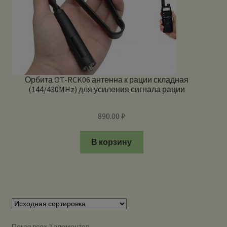
Орбита OT-RCK06 антенна к рации складная
(144/430MHz) для усиления сигнала рации
890.00
₽
В корзину
Показ всех 2 элементов