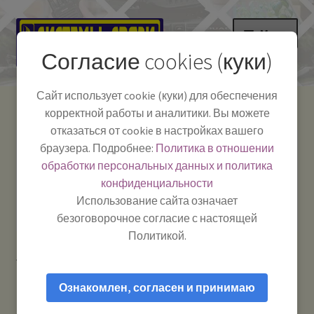
Перейти
Перейти
Меню
к
к
Согласие cookies (куки)
навигации
содержимому
НА ГЛАВНУЮ
Сайт использует cookie (куки) для обеспечения
корректной работы и аналитики. Вы можете
Развер
Каталог
отказаться от cookie в настройках вашего
вложе
Телефон:
+7-
браузера. Подробнее:
Политика в отношении
Системы Связи:
меню
Развер
Как пользоваться
391-249-1040
г. Красноярск, ул.
обработки персональных данных и политика
вложе
Весны, 2
-
конфиденциальности
меню
Тел.|WA|Telegram:
Полезная информация
Работаем:
Пн-Пт:
Использование сайта означает
+79029904090
10:00–18:00
безоговорочное согласие с настоящей
БЛОГ
Политикой.
Главная
Товары с меткой “Антенна 144 433”
Развер
Мой аккаунт
вложе
Ознакомлен, согласен и принимаю
меню