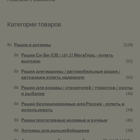
Категории товаров
Рации и антенны
(229)
Рации Си-Би (СВ / cb) 27 МегаГерц - купить
выгодно
(52)
Рации для машины / автомобильные рации /
авторации купить надежную
(53)
Рации для охраны / строителей / туристов / охоты
и рыбалки
(43)
Рации безлицензионные для России - купить и
использовать
(34)
Рации портативные носимые и ручные
(41)
Антенны для дальнобойщиков
(39)