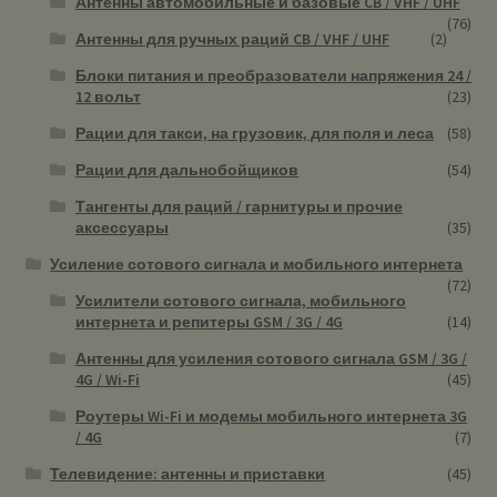
Антенны автомобильные и базовые CB / VHF / UHF
(76)
Антенны для ручных раций CB / VHF / UHF
(2)
Блоки питания и преобразователи напряжения 24 /
12 вольт
(23)
Рации для такси, на грузовик, для поля и леса
(58)
Рации для дальнобойщиков
(54)
Тангенты для раций / гарнитуры и прочие
аксессуары
(35)
Усиление сотового сигнала и мобильного интернета
(72)
Усилители сотового сигнала, мобильного
интернета и репитеры GSM / 3G / 4G
(14)
Антенны для усиления сотового сигнала GSM / 3G /
4G / Wi-Fi
(45)
Роутеры Wi-Fi и модемы мобильного интернета 3G
/ 4G
(7)
Телевидение: антенны и приставки
(45)