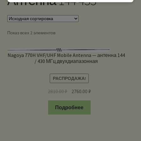
Антенна 144 433
Показ всех 2 элементов
Nagoya 770H VHF/UHF Mobile Antenna — антенна 144
/ 430 МГц двухдиапазонная
РАСПРОДАЖА!
2810.00
₽
2760.00
₽
Подробнее