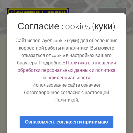
Перейти
Перейти
Меню
к
к
Согласие cookies (куки)
навигации
содержимому
НА ГЛАВНУЮ
Сайт использует cookie (куки) для обеспечения
корректной работы и аналитики. Вы можете
Развер
Каталог
отказаться от cookie в настройках вашего
вложе
Телефон:
+7-
браузера. Подробнее:
Политика в отношении
Системы Связи:
меню
Развер
Как пользоваться
391-249-1040
г. Красноярск, ул.
обработки персональных данных и политика
вложе
Весны, 2
-
конфиденциальности
меню
Тел.|WA|Telegram:
Полезная информация
Работаем:
Пн-Пт:
Использование сайта означает
+79029904090
10:00–18:00
безоговорочное согласие с настоящей
БЛОГ
Политикой.
Главная
Товары с меткой “Антенна VHF”
Развер
Мой аккаунт
вложе
Ознакомлен, согласен и принимаю
меню