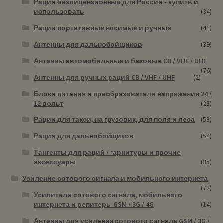
Рации безлицензионные для России - купить и
использовать
(34)
Рации портативные носимые и ручные
(41)
Антенны для дальнобойщиков
(39)
Антенны автомобильные и базовые CB / VHF / UHF
(76)
Антенны для ручных раций CB / VHF / UHF
(2)
Блоки питания и преобразователи напряжения 24 /
12 вольт
(23)
Рации для такси, на грузовик, для поля и леса
(58)
Рации для дальнобойщиков
(54)
Тангенты для раций / гарнитуры и прочие
аксессуары
(35)
Усиление сотового сигнала и мобильного интернета
(72)
Усилители сотового сигнала, мобильного
интернета и репитеры GSM / 3G / 4G
(14)
Антенны для усиления сотового сигнала GSM / 3G /