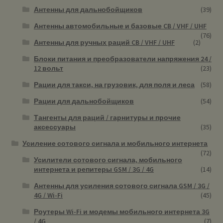
Антенны для дальнобойщиков
(39)
Антенны автомобильные и базовые CB / VHF / UHF
(76)
Антенны для ручных раций CB / VHF / UHF
(2)
Блоки питания и преобразователи напряжения 24 /
12 вольт
(23)
Рации для такси, на грузовик, для поля и леса
(58)
Рации для дальнобойщиков
(54)
Тангенты для раций / гарнитуры и прочие
аксессуары
(35)
Усиление сотового сигнала и мобильного интернета
(72)
Усилители сотового сигнала, мобильного
интернета и репитеры GSM / 3G / 4G
(14)
Антенны для усиления сотового сигнала GSM / 3G /
4G / Wi-Fi
(45)
Роутеры Wi-Fi и модемы мобильного интернета 3G
/ 4G
(7)