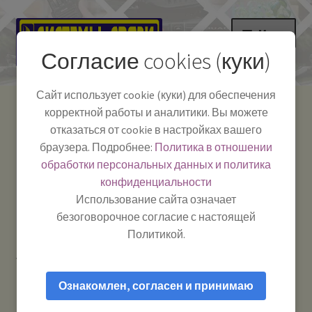
Перейти
Перейти
Меню
к
к
Согласие cookies (куки)
навигации
содержимому
НА ГЛАВНУЮ
Сайт использует cookie (куки) для обеспечения
корректной работы и аналитики. Вы можете
Развер
Каталог
отказаться от cookie в настройках вашего
вложе
Телефон:
+7-
браузера. Подробнее:
Политика в отношении
Системы Связи:
меню
Развер
Как пользоваться
391-249-1040
г. Красноярск, ул.
обработки персональных данных и политика
вложе
Весны, 2
-
конфиденциальности
меню
Тел.|WA|Telegram:
Полезная информация
Работаем:
Пн-Пт:
Использование сайта означает
+79029904090
10:00–18:00
безоговорочное согласие с настоящей
БЛОГ
Политикой.
Главная
Товары с меткой “Делитель прикуривателя”
Развер
Мой аккаунт
вложе
Ознакомлен, согласен и принимаю
меню