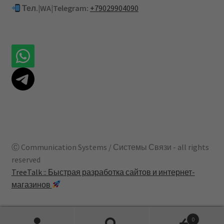
Тел.|WA|Telegram:
+79029904090
Ⓒ Communication Systems / Системы Связи - all rights
reserved
TreeTalk :: Быстрая разработка сайтов и интернет-
магазинов
0