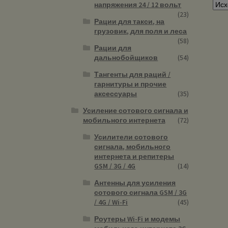
напряжения 24 / 12 вольт
(23)
Рации для такси, на
грузовик, для поля и леса
(58)
Рации для
дальнобойщиков
(54)
Тангенты для раций /
гарнитуры и прочие
аксессуары
(35)
Усиление сотового сигнала и
мобильного интернета
(72)
Усилители сотового
сигнала, мобильного
интернета и репитеры
GSM / 3G / 4G
(14)
Антенны для усиления
сотового сигнала GSM / 3G
/ 4G / Wi-Fi
(45)
Роутеры Wi-Fi и модемы