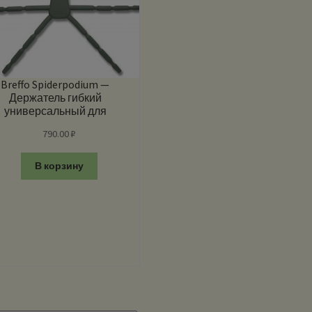
Breffo Spiderpodium —
Держатель гибкий
универсальный для
планшета, сиартфона и
790.00
₽
других гаджетов
В корзину