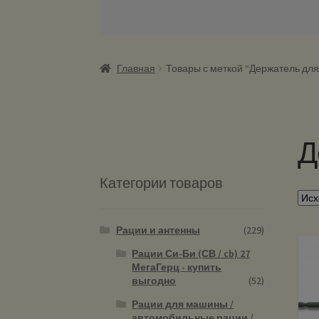
Главная
Товары с меткой “Держатель дл
Д
Категории товаров
Рации и антенны
(229)
Рации Си-Би (СВ / cb) 27
МегаГерц - купить
выгодно
(52)
Рации для машины /
автомобильные рации /