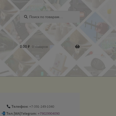
Искать:
Поиск
0.00
₽
0 товаров
Телефон:
+7-391-249-1040
Тел.|WA|Telegram:
+79029904090