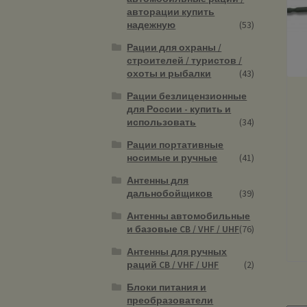
авторации купить
надежную
(53)
Рации для охраны /
строителей / туристов /
охоты и рыбалки
(43)
Рации безлицензионные
для России - купить и
использовать
(34)
Рации портативные
носимые и ручные
(41)
Антенны для
дальнобойщиков
(39)
Антенны автомобильные
и базовые CB / VHF / UHF
(76)
Антенны для ручных
раций CB / VHF / UHF
(2)
Блоки питания и
преобразователи