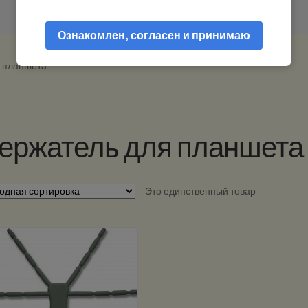
Ознакомлен, согласен и принимаю
я планшета”
ержатель для планшета
Это единственный товар