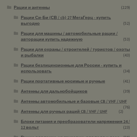
Рации и антенны
(229)
Рации Си-Би (СВ / cb) 27 МегаГерц - купить
выгодно
(52)
Рации для машины / автомобильные рации /
авторации купить надежную
(53)
Рации для охраны / строителей / туристов / охоты
и рыбалки
(43)
Рации безлицензионные для России - купить и
использовать
(34)
Рации портативные носимые и ручные
(41)
Антенны для дальнобойщиков
(39)
Антенны автомобильные и базовые CB / VHF / UHF
(76)
Антенны для ручных раций CB / VHF / UHF
(2)
Блоки питания и преобразователи напряжения 24 /
12 вольт
(23)