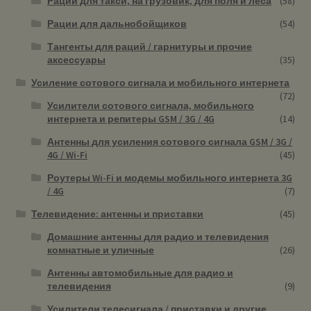
Рации для такси, на грузовик, для поля и леса
(58)
Рации для дальнобойщиков
(54)
Тангенты для раций / гарнитуры и прочие
аксессуары
(35)
Усиление сотового сигнала и мобильного интернета
(72)
Усилители сотового сигнала, мобильного
интернета и репитеры GSM / 3G / 4G
(14)
Антенны для усиления сотового сигнала GSM / 3G /
4G / Wi-Fi
(45)
Роутеры Wi-Fi и модемы мобильного интернета 3G
/ 4G
(7)
Телевидение: антенны и приставки
(45)
Домашние антенны для радио и телевидения
комнатные и уличные
(26)
Антенны автомобильные для радио и
телевидения
(9)
Усилители телесигнала / приставки и другие