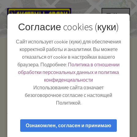
Перейти
Перейти
Меню
к
к
Согласие cookies (куки)
навигации
содержимому
НА ГЛАВНУЮ
Сайт использует cookie (куки) для обеспечения
корректной работы и аналитики. Вы можете
Развер
Каталог
отказаться от cookie в настройках вашего
вложе
Телефон:
+7-
браузера. Подробнее:
Политика в отношении
Системы Связи:
меню
Развер
Как пользоваться
391-249-1040
г. Красноярск, ул.
обработки персональных данных и политика
вложе
Весны, 2
-
конфиденциальности
меню
Тел.|WA|Telegram:
Полезная информация
Работаем:
Пн-Пт:
Использование сайта означает
+79029904090
10:00–18:00
безоговорочное согласие с настоящей
БЛОГ
Политикой.
Главная
Товары с меткой “Мега Джет”
Развер
Мой аккаунт
вложе
Ознакомлен, согласен и принимаю
меню