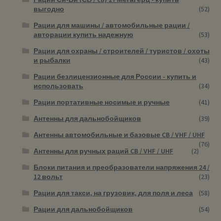
выгодно
(52)
Рации для машины / автомобильные рации /
авторации купить надежную
(53)
Рации для охраны / строителей / туристов / охоты
и рыбалки
(43)
Рации безлицензионные для России - купить и
использовать
(34)
Рации портативные носимые и ручные
(41)
Антенны для дальнобойщиков
(39)
Антенны автомобильные и базовые CB / VHF / UHF
(76)
Антенны для ручных раций CB / VHF / UHF
(2)
Блоки питания и преобразователи напряжения 24 /
12 вольт
(23)
Рации для такси, на грузовик, для поля и леса
(58)
Рации для дальнобойщиков
(54)