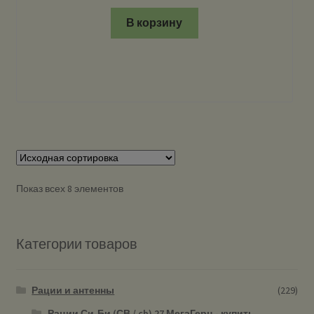
В корзину
Показ всех 8 элементов
Категории товаров
Рации и антенны
(229)
Рации Си-Би (СВ / cb) 27 МегаГерц - купить