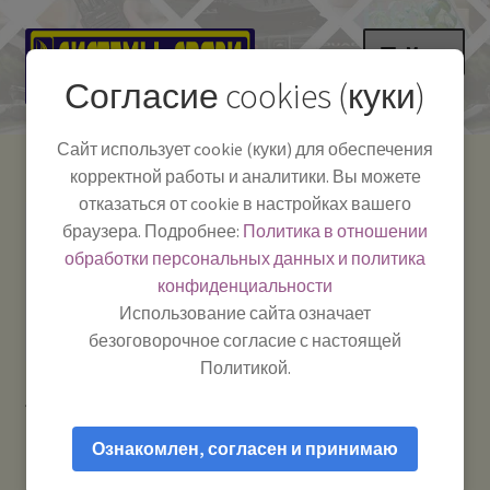
Перейти
Перейти
Меню
к
к
Согласие cookies (куки)
навигации
содержимому
НА ГЛАВНУЮ
Сайт использует cookie (куки) для обеспечения
корректной работы и аналитики. Вы можете
Развер
Каталог
отказаться от cookie в настройках вашего
вложе
Телефон:
+7-
браузера. Подробнее:
Политика в отношении
Системы Связи:
меню
Развер
Как пользоваться
391-249-1040
г. Красноярск, ул.
обработки персональных данных и политика
вложе
Весны, 2
-
конфиденциальности
меню
Тел.|WA|Telegram:
Полезная информация
Работаем:
Пн-Пт:
Использование сайта означает
+79029904090
10:00–18:00
безоговорочное согласие с настоящей
БЛОГ
Политикой.
Главная
Товары с меткой “Мидланд”
Развер
Мой аккаунт
вложе
Ознакомлен, согласен и принимаю
меню