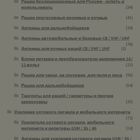
Рации безлицензионные для России - купить и
использовать
(34)
Рации портативные носимые и ручные
(41)
Антенны для дальнобойщиков
(39)
Антенны автомобильные и базовые CB / VHF / UHF
(76)
Антенны для ручных раций CB / VHF / UHF
(2)
Блоки питания и преобразователи напряжения 24 /
12 вольт
(23)
Рации для такси, на грузовик, для поля и леса
(58)
Рации для дальнобойщиков
(54)
Тангенты для раций / гарнитуры и прочие
аксессуары
(35)
Усиление сотового сигнала и мобильного интернета
(72)
Усилители сотового сигнала, мобильного
интернета и репитеры GSM / 3G / 4G
(14)
Антенны для усиления сотового сигнала GSM / 3G /