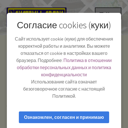
Перейти
Перейти
Меню
к
к
Согласие cookies (куки)
навигации
содержимому
НА ГЛАВНУЮ
Сайт использует cookie (куки) для обеспечения
корректной работы и аналитики. Вы можете
Развер
Каталог
отказаться от cookie в настройках вашего
вложе
Телефон:
+7-
браузера. Подробнее:
Политика в отношении
Системы Связи:
меню
Развер
Как пользоваться
391-249-1040
г. Красноярск, ул.
обработки персональных данных и политика
вложе
Весны, 2
-
конфиденциальности
меню
Тел.|WA|Telegram:
Полезная информация
Работаем:
Пн-Пт:
Использование сайта означает
+79029904090
10:00–18:00
безоговорочное согласие с настоящей
БЛОГ
Политикой.
Главная
Товары с меткой “М Зеро”
Развер
Мой аккаунт
вложе
Ознакомлен, согласен и принимаю
меню