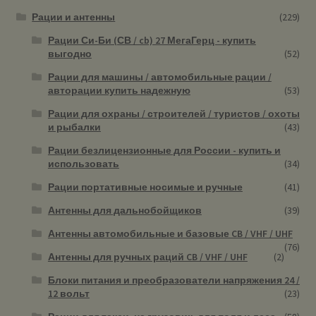
Рации и антенны
(229)
Рации Си-Би (СВ / cb) 27 МегаГерц - купить
выгодно
(52)
Рации для машины / автомобильные рации /
авторации купить надежную
(53)
Рации для охраны / строителей / туристов / охоты
и рыбалки
(43)
Рации безлицензионные для России - купить и
использовать
(34)
Рации портативные носимые и ручные
(41)
Антенны для дальнобойщиков
(39)
Антенны автомобильные и базовые CB / VHF / UHF
(76)
Антенны для ручных раций CB / VHF / UHF
(2)
Блоки питания и преобразователи напряжения 24 /
12 вольт
(23)