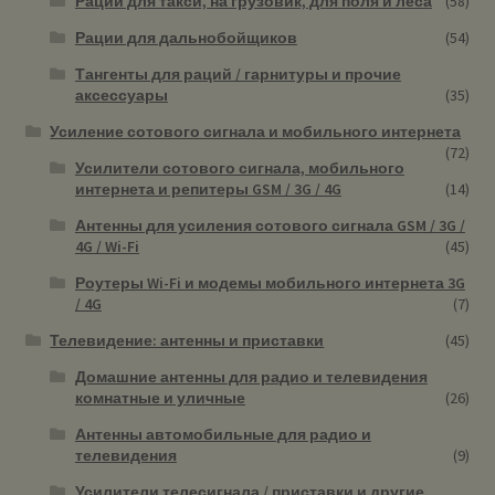
Рации для такси, на грузовик, для поля и леса
(58)
Рации для дальнобойщиков
(54)
Тангенты для раций / гарнитуры и прочие
аксессуары
(35)
Усиление сотового сигнала и мобильного интернета
(72)
Усилители сотового сигнала, мобильного
интернета и репитеры GSM / 3G / 4G
(14)
Антенны для усиления сотового сигнала GSM / 3G /
4G / Wi-Fi
(45)
Роутеры Wi-Fi и модемы мобильного интернета 3G
/ 4G
(7)
Телевидение: антенны и приставки
(45)
Домашние антенны для радио и телевидения
комнатные и уличные
(26)
Антенны автомобильные для радио и
телевидения
(9)
Усилители телесигнала / приставки и другие