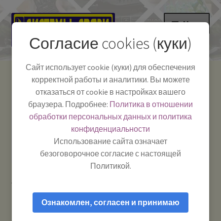
Перейти
Перейти
Меню
к
к
Согласие cookies (куки)
навигации
содержимому
НА ГЛАВНУЮ
Сайт использует cookie (куки) для обеспечения
корректной работы и аналитики. Вы можете
Развер
Каталог
отказаться от cookie в настройках вашего
вложе
Телефон:
+7-
браузера. Подробнее:
Политика в отношении
Системы Связи:
меню
Развер
Как пользоваться
391-249-1040
г. Красноярск, ул.
обработки персональных данных и политика
вложе
Весны, 2
-
конфиденциальности
меню
Тел.|WA|Telegram:
Полезная информация
Работаем:
Пн-Пт:
Использование сайта означает
+79029904090
10:00–18:00
безоговорочное согласие с настоящей
БЛОГ
Политикой.
Главная
Товары с меткой “роутер”
Развер
Мой аккаунт
вложе
Ознакомлен, согласен и принимаю
меню