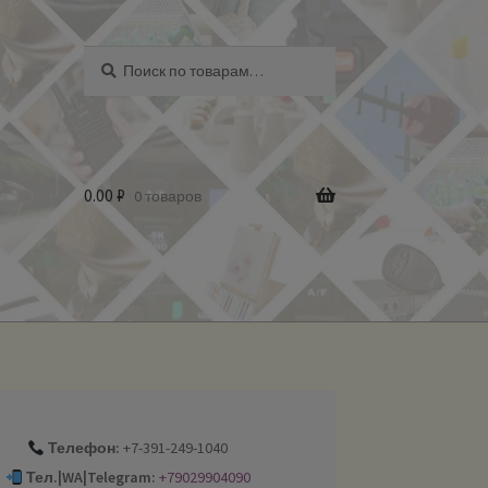
Искать:
Поиск
0.00
₽
0 товаров
Телефон:
+7-391-249-1040
Тел.|WA|Telegram:
+79029904090