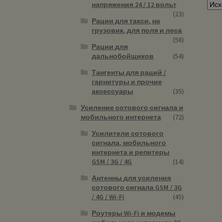
напряжения 24 / 12 вольт
(23)
Рации для такси, на
грузовик, для поля и леса
(58)
Рации для
дальнобойщиков
(54)
Тангенты для раций /
гарнитуры и прочие
аксессуары
(35)
Усиление сотового сигнала и
мобильного интернета
(72)
Усилители сотового
сигнала, мобильного
интернета и репитеры
GSM / 3G / 4G
(14)
Антенны для усиления
сотового сигнала GSM / 3G
/ 4G / Wi-Fi
(45)
Роутеры Wi-Fi и модемы