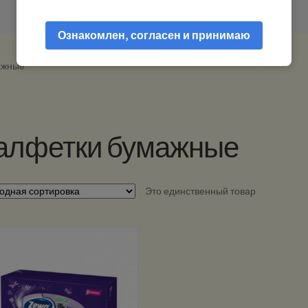
Ознакомлен, согласен и принимаю
ажные”
алфетки бумажные
Это единственный товар