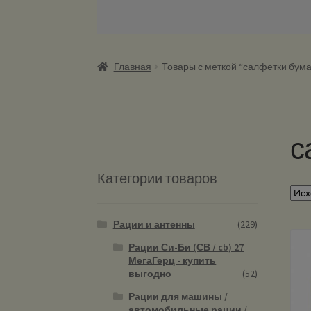
Главная
Товары с меткой “салфетки бум
с
Категории товаров
Рации и антенны
(229)
Рации Си-Би (СВ / cb) 27
МегаГерц - купить
выгодно
(52)
Рации для машины /
автомобильные рации /