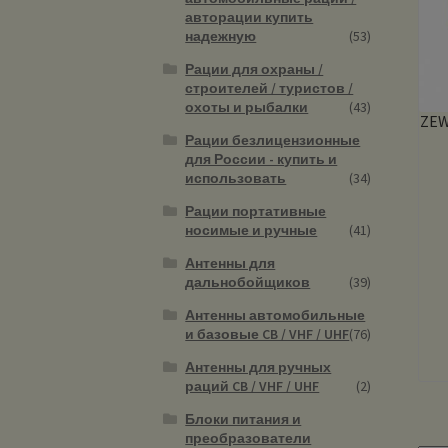
авторации купить
надежную
(53)
Рации для охраны /
строителей / туристов /
охоты и рыбалки
(43)
ZEW
Рации безлицензионные
для России - купить и
использовать
(34)
Рации портативные
носимые и ручные
(41)
Антенны для
дальнобойщиков
(39)
Антенны автомобильные
и базовые CB / VHF / UHF
(76)
Антенны для ручных
раций CB / VHF / UHF
(2)
Блоки питания и
преобразователи