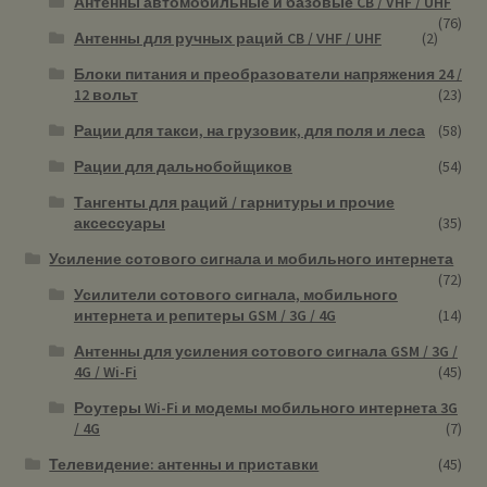
Антенны автомобильные и базовые CB / VHF / UHF
(76)
Антенны для ручных раций CB / VHF / UHF
(2)
Блоки питания и преобразователи напряжения 24 /
12 вольт
(23)
Рации для такси, на грузовик, для поля и леса
(58)
Рации для дальнобойщиков
(54)
Тангенты для раций / гарнитуры и прочие
аксессуары
(35)
Усиление сотового сигнала и мобильного интернета
(72)
Усилители сотового сигнала, мобильного
интернета и репитеры GSM / 3G / 4G
(14)
Антенны для усиления сотового сигнала GSM / 3G /
4G / Wi-Fi
(45)
Роутеры Wi-Fi и модемы мобильного интернета 3G
/ 4G
(7)
Телевидение: антенны и приставки
(45)