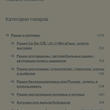
Категории товаров
Рации и антенны
(229)
Рации Си-Би (СВ / cb) 27 МегаГерц - купить
выгодно
(52)
Рации для машины / автомобильные рации /
авторации купить надежную
(53)
Рации для охраны / строителей / туристов / охоты
и рыбалки
(43)
Рации безлицензионные для России - купить и
использовать
(34)
Рации портативные носимые и ручные
(41)
Антенны для дальнобойщиков
(39)