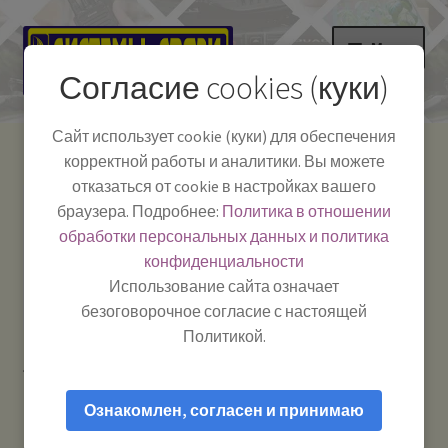
Перейти
Перейти
Меню
к
к
Согласие cookies (куки)
навигации
содержимому
НА ГЛАВНУЮ
Сайт использует cookie (куки) для обеспечения
корректной работы и аналитики. Вы можете
Развер
Каталог
отказаться от cookie в настройках вашего
вложе
Телефон:
+7-
браузера. Подробнее:
Политика в отношении
Системы Связи:
меню
Развер
Как пользоваться
391-249-1040
г. Красноярск, ул.
обработки персональных данных и политика
вложе
Весны, 2
-
конфиденциальности
меню
Тел.|WA|Telegram:
Полезная информация
Работаем:
Пн-Пт:
Использование сайта означает
+79029904090
10:00–18:00
безоговорочное согласие с настоящей
БЛОГ
Политикой.
Главная
Товары с меткой “СИМ”
Развер
Мой аккаунт
вложе
Ознакомлен, согласен и принимаю
меню