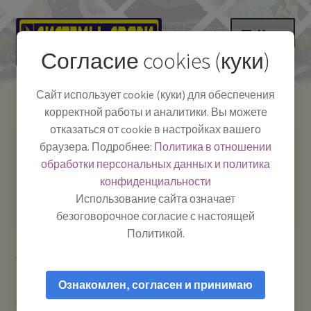
Перейти
Перейти
Меню
к
к
Согласие cookies (куки)
навигации
содержимому
НА ГЛАВНУЮ
Сайт использует cookie (куки) для обеспечения
корректной работы и аналитики. Вы можете
Развер
Каталог
отказаться от cookie в настройках вашего
вложе
Телефон:
+7-
браузера. Подробнее:
Политика в отношении
Системы Связи:
меню
Развер
Как пользоваться
391-249-1040
г. Красноярск, ул.
обработки персональных данных и политика
вложе
Весны, 2
-
конфиденциальности
меню
Тел.|WA|Telegram:
Полезная информация
Работаем:
Пн-Пт:
Использование сайта означает
+79029904090
10:00–18:00
безоговорочное согласие с настоящей
БЛОГ
Политикой.
Главная
Товары с меткой “Туалетная бумага”
Развер
Мой аккаунт
вложе
Ознакомлен, согласен и принимаю
меню