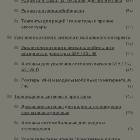
Рации для такси, на грузовик, для поля и леса
(58)
Рации для дальнобойщиков
(54)
Тангенты для раций / гарнитуры и прочие
аксессуары
(35)
Усиление сотового сигнала и мобильного интернета
(72)
Усилители сотового сигнала, мобильного
интернета и репитеры GSM / 3G / 4G
(14)
Антенны для усиления сотового сигнала GSM / 3G /
4G / Wi-Fi
(45)
Роутеры Wi-Fi и модемы мобильного интернета 3G
/ 4G
(7)
Телевидение: антенны и приставки
(45)
Домашние антенны для радио и телевидения
комнатные и уличные
(26)
Антенны автомобильные для радио и
телевидения
(9)
Усилители телесигнала / приставки и другие