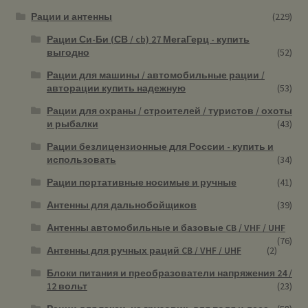
Рации и антенны
(229)
Рации Си-Би (СВ / cb) 27 МегаГерц - купить
выгодно
(52)
Рации для машины / автомобильные рации /
авторации купить надежную
(53)
Рации для охраны / строителей / туристов / охоты
и рыбалки
(43)
Рации безлицензионные для России - купить и
использовать
(34)
Рации портативные носимые и ручные
(41)
Антенны для дальнобойщиков
(39)
Антенны автомобильные и базовые CB / VHF / UHF
(76)
Антенны для ручных раций CB / VHF / UHF
(2)
Блоки питания и преобразователи напряжения 24 /
12 вольт
(23)