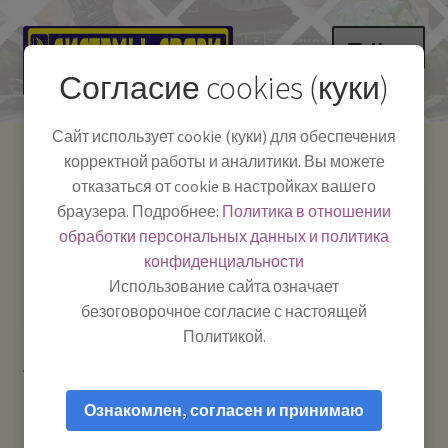
Перейти
Перейти
Меню
к
к
Согласие cookies (куки)
навигации
содержимому
НА ГЛАВНУЮ
Сайт использует cookie (куки) для обеспечения
корректной работы и аналитики. Вы можете
Развер
Каталог
отказаться от cookie в настройках вашего
вложе
Телефон:
+7-
браузера. Подробнее:
Политика в отношении
Системы Связи:
меню
Развер
Как пользоваться
391-249-1040
г. Красноярск, ул.
обработки персональных данных и политика
вложе
Весны, 2
-
конфиденциальности
меню
Тел.|WA|Telegram:
Полезная информация
Работаем:
Пн-Пт:
Использование сайта означает
+79029904090
10:00–18:00
безоговорочное согласие с настоящей
БЛОГ
Политикой.
Главная
Товары с меткой “2G”
Развер
Мой аккаунт
вложе
Ознакомлен, согласен и принимаю
меню