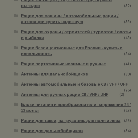
выгодно
(52)
Рации для машины / автомобильные рации /
авторации купить надежную
(53)
Рации для охраны / строителей / туристов / охоты
и рыбалки
(43)
Рации безлицензионные для России - купить и
использовать
(34)
Рации портативные носимые и ручные
(41)
Антенны для дальнобойщиков
(39)
Антенны автомобильные и базовые CB / VHF / UHF
(76)
Антенны для ручных раций CB / VHF / UHF
(2)
Блоки питания и преобразователи напряжения 24 /
12 вольт
(23)
Рации для такси, на грузовик, для поля и леса
(58)
Рации для дальнобойщиков
(54)