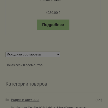
4250.00
₽
Подробнее
Показ всех 8 элементов
Категории товаров
Рации и антенны
(229)
Рации Си-Би (СВ / cb) 27 МегаГерц - купить