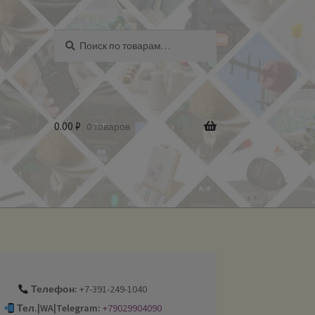
Искать:
Поиск
0.00
₽
0 товаров
Телефон:
+7-391-249-1040
Тел.|WA|Telegram:
+79029904090