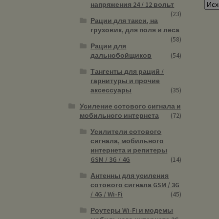
напряжения 24 / 12 вольт
(23)
Рации для такси, на
грузовик, для поля и леса
(58)
Рации для
дальнобойщиков
(54)
Тангенты для раций /
гарнитуры и прочие
аксессуары
(35)
Усиление сотового сигнала и
мобильного интернета
(72)
Усилители сотового
сигнала, мобильного
интернета и репитеры
GSM / 3G / 4G
(14)
Антенны для усиления
сотового сигнала GSM / 3G
/ 4G / Wi-Fi
(45)
Роутеры Wi-Fi и модемы