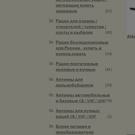
авторации купить
надежную
(53)
Рации для охраны /
строителей / туристов /
охоты и рыбалки
(43)
Alb
Рации безлицензионные
для России - купить и
использовать
(34)
Рации портативные
носимые и ручные
(41)
Антенны для
дальнобойщиков
(39)
Антенны автомобильные
и базовые CB / VHF / UHF
(76)
Антенны для ручных
раций CB / VHF / UHF
(2)
Блоки питания и
преобразователи