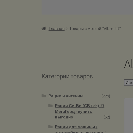
Главная
Товары с меткой “Albrecht”
A
Категории товаров
Рации и антенны
(229)
Рации Си-Би (СВ / cb) 27
МегаГерц - купить
выгодно
(52)
Рации для машины /
автомобильные рации /