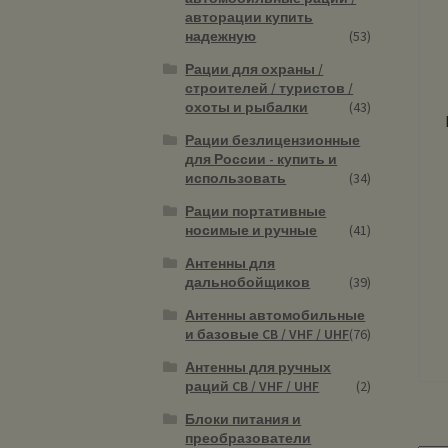
авторации купить
надежную
(53)
Рации для охраны /
строителей / туристов /
охоты и рыбалки
(43)
Рации безлицензионные
для России - купить и
использовать
(34)
Рации портативные
носимые и ручные
(41)
Антенны для
дальнобойщиков
(39)
Антенны автомобильные
и базовые CB / VHF / UHF
(76)
Антенны для ручных
раций CB / VHF / UHF
(2)
Блоки питания и
преобразователи