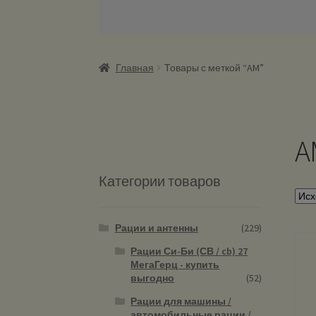
Главная
Товары с меткой “AM”
A
Категории товаров
Рации и антенны
(229)
Рации Си-Би (СВ / cb) 27
МегаГерц - купить
выгодно
(52)
Рации для машины /
автомобильные рации /