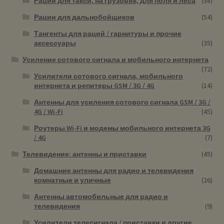
Рации для такси, на грузовик, для поля и леса
(58)
Рации для дальнобойщиков
(54)
Тангенты для раций / гарнитуры и прочие
аксессуары
(35)
Усиление сотового сигнала и мобильного интернета
(72)
Усилители сотового сигнала, мобильного
интернета и репитеры GSM / 3G / 4G
(14)
Антенны для усиления сотового сигнала GSM / 3G /
4G / Wi-Fi
(45)
Роутеры Wi-Fi и модемы мобильного интернета 3G
/ 4G
(7)
Телевидение: антенны и приставки
(45)
Домашние антенны для радио и телевидения
комнатные и уличные
(26)
Антенны автомобильные для радио и
телевидения
(9)
Усилители телесигнала / приставки и другие