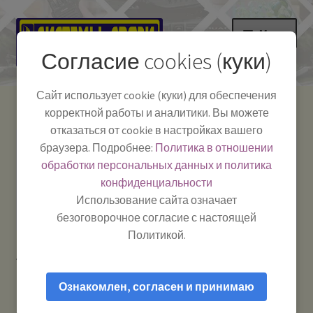
Перейти
Перейти
Меню
к
к
Согласие cookies (куки)
навигации
содержимому
НА ГЛАВНУЮ
Сайт использует cookie (куки) для обеспечения
корректной работы и аналитики. Вы можете
Развер
Каталог
отказаться от cookie в настройках вашего
вложе
Телефон:
+7-
браузера. Подробнее:
Политика в отношении
Системы Связи:
меню
Развер
Как пользоваться
391-249-1040
г. Красноярск, ул.
обработки персональных данных и политика
вложе
Весны, 2
-
конфиденциальности
меню
Тел.|WA|Telegram:
Полезная информация
Работаем:
Пн-Пт:
Использование сайта означает
+79029904090
10:00–18:00
безоговорочное согласие с настоящей
БЛОГ
Политикой.
Главная
Товары с меткой “Breffo Spiderpodium”
Развер
Мой аккаунт
вложе
Ознакомлен, согласен и принимаю
меню