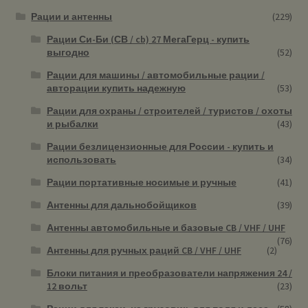
Рации и антенны
(229)
Рации Си-Би (СВ / cb) 27 МегаГерц - купить
выгодно
(52)
Рации для машины / автомобильные рации /
авторации купить надежную
(53)
Рации для охраны / строителей / туристов / охоты
и рыбалки
(43)
Рации безлицензионные для России - купить и
использовать
(34)
Рации портативные носимые и ручные
(41)
Антенны для дальнобойщиков
(39)
Антенны автомобильные и базовые CB / VHF / UHF
(76)
Антенны для ручных раций CB / VHF / UHF
(2)
Блоки питания и преобразователи напряжения 24 /
12 вольт
(23)