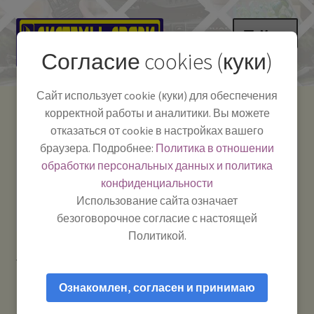
Перейти
Перейти
Меню
к
к
Согласие cookies (куки)
навигации
содержимому
НА ГЛАВНУЮ
Сайт использует cookie (куки) для обеспечения
корректной работы и аналитики. Вы можете
Развер
Каталог
отказаться от cookie в настройках вашего
вложе
Телефон:
+7-
браузера. Подробнее:
Политика в отношении
Системы Связи:
меню
Развер
Как пользоваться
391-249-1040
г. Красноярск, ул.
обработки персональных данных и политика
вложе
Весны, 2
-
конфиденциальности
меню
Тел.|WA|Telegram:
Полезная информация
Работаем:
Пн-Пт:
Использование сайта означает
+79029904090
10:00–18:00
безоговорочное согласие с настоящей
БЛОГ
Политикой.
Главная
Товары с меткой “DELTA”
Развер
Мой аккаунт
вложе
Ознакомлен, согласен и принимаю
меню