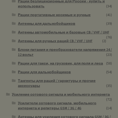
Рации безлицензионные для России - купить и
использовать
(34)
Рации портативные носимые и ручные
(41)
Антенны для дальнобойщиков
(39)
Антенны автомобильные и базовые CB / VHF / UHF
(76)
Антенны для ручных раций CB / VHF / UHF
(2)
Блоки питания и преобразователи напряжения 24 /
12 вольт
(23)
Рации для такси, на грузовик, для поля и леса
(58)
Рации для дальнобойщиков
(54)
Тангенты для раций / гарнитуры и прочие
аксессуары
(35)
Усиление сотового сигнала и мобильного интернета
(72)
Усилители сотового сигнала, мобильного
интернета и репитеры GSM / 3G / 4G
(14)
Антенны для усиления сотового сигнала GSM / 3G /