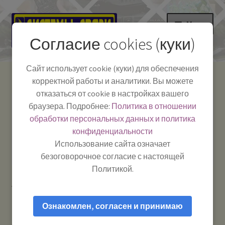
Перейти
Перейти
Меню
к
к
Согласие cookies (куки)
навигации
содержимому
НА ГЛАВНУЮ
Сайт использует cookie (куки) для обеспечения
корректной работы и аналитики. Вы можете
Развер
Каталог
отказаться от cookie в настройках вашего
вложе
Телефон:
+7-
браузера. Подробнее:
Политика в отношении
Системы Связи:
меню
Развер
Как пользоваться
391-249-1040
г. Красноярск, ул.
обработки персональных данных и политика
вложе
Весны, 2
-
конфиденциальности
меню
Тел.|WA|Telegram:
Полезная информация
Работаем:
Пн-Пт:
Использование сайта означает
+79029904090
10:00–18:00
безоговорочное согласие с настоящей
БЛОГ
Политикой.
Главная
Товары с меткой “DVB-T2”
Развер
Мой аккаунт
вложе
Ознакомлен, согласен и принимаю
меню