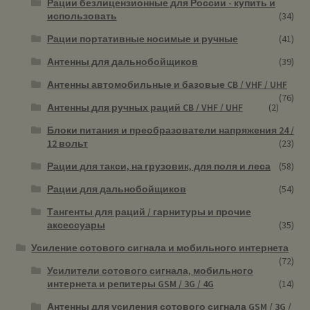
Рации безлицензионные для России - купить и
использовать
(34)
Рации портативные носимые и ручные
(41)
Антенны для дальнобойщиков
(39)
Антенны автомобильные и базовые CB / VHF / UHF
(76)
Антенны для ручных раций CB / VHF / UHF
(2)
Блоки питания и преобразователи напряжения 24 /
12 вольт
(23)
Рации для такси, на грузовик, для поля и леса
(58)
Рации для дальнобойщиков
(54)
Тангенты для раций / гарнитуры и прочие
аксессуары
(35)
Усиление сотового сигнала и мобильного интернета
(72)
Усилители сотового сигнала, мобильного
интернета и репитеры GSM / 3G / 4G
(14)
Антенны для усиления сотового сигнала GSM / 3G /