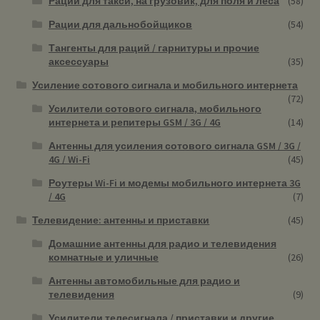
Рации для такси, на грузовик, для поля и леса
(58)
Рации для дальнобойщиков
(54)
Тангенты для раций / гарнитуры и прочие
аксессуары
(35)
Усиление сотового сигнала и мобильного интернета
(72)
Усилители сотового сигнала, мобильного
интернета и репитеры GSM / 3G / 4G
(14)
Антенны для усиления сотового сигнала GSM / 3G /
4G / Wi-Fi
(45)
Роутеры Wi-Fi и модемы мобильного интернета 3G
/ 4G
(7)
Телевидение: антенны и приставки
(45)
Домашние антенны для радио и телевидения
комнатные и уличные
(26)
Антенны автомобильные для радио и
телевидения
(9)
Усилители телесигнала / приставки и другие