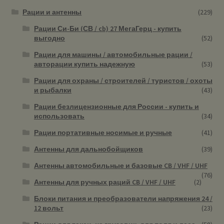
Рации и антенны
(229)
Рации Си-Би (СВ / cb) 27 МегаГерц - купить
выгодно
(52)
Рации для машины / автомобильные рации /
авторации купить надежную
(53)
Рации для охраны / строителей / туристов / охоты
и рыбалки
(43)
Рации безлицензионные для России - купить и
использовать
(34)
Рации портативные носимые и ручные
(41)
Антенны для дальнобойщиков
(39)
Антенны автомобильные и базовые CB / VHF / UHF
(76)
Антенны для ручных раций CB / VHF / UHF
(2)
Блоки питания и преобразователи напряжения 24 /
12 вольт
(23)