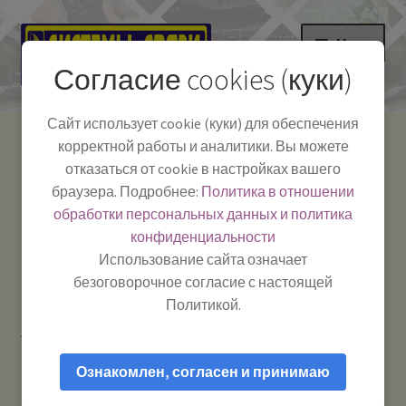
Перейти
Перейти
Меню
к
к
Согласие cookies (куки)
навигации
содержимому
НА ГЛАВНУЮ
Сайт использует cookie (куки) для обеспечения
корректной работы и аналитики. Вы можете
Развер
Каталог
отказаться от cookie в настройках вашего
вложе
Телефон:
+7-
браузера. Подробнее:
Политика в отношении
Системы Связи:
меню
Развер
Как пользоваться
391-249-1040
г. Красноярск, ул.
обработки персональных данных и политика
вложе
Весны, 2
-
конфиденциальности
меню
Тел.|WA|Telegram:
Полезная информация
Работаем:
Пн-Пт:
Использование сайта означает
+79029904090
10:00–18:00
безоговорочное согласие с настоящей
БЛОГ
Политикой.
Главная
Товары с меткой “Megaphone”
Развер
Мой аккаунт
вложе
Ознакомлен, согласен и принимаю
меню