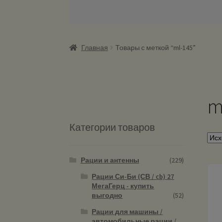
Главная
Товары с меткой “ml-145”
m
Категории товаров
Рации и антенны
(229)
Рации Си-Би (СВ / cb) 27
МегаГерц - купить
выгодно
(52)
Рации для машины /
автомобильные рации /