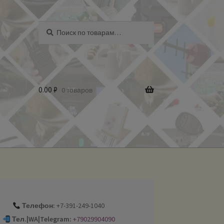
Искать:
Поиск
0.00
₽
0 товаров
Телефон:
+7-391-249-1040
Тел.|WA|Telegram:
+79029904090