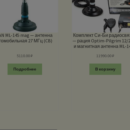
AN ML-145 mag — антенна
Комплект Си-Би радиосвя
томобильная 27 МГц (CB)
— рация Optim-Pilgrim 12/
и магнитная антенна ML-1
Strong
5110.00
₽
11990.00
₽
Подробнее
В корзину