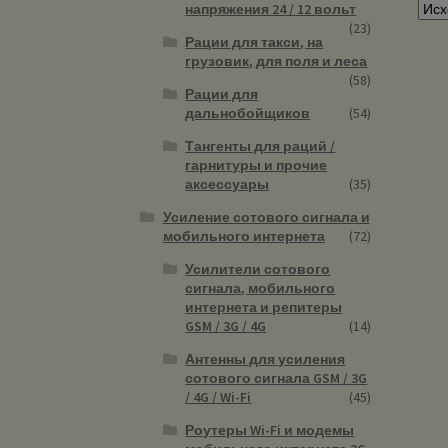
напряжения 24 / 12 вольт
(23)
Рации для такси, на
грузовик, для поля и леса
(58)
Рации для
дальнобойщиков
(54)
Тангенты для раций /
гарнитуры и прочие
аксессуары
(35)
Усиление сотового сигнала и
мобильного интернета
(72)
Усилители сотового
сигнала, мобильного
интернета и репитеры
GSM / 3G / 4G
(14)
Антенны для усиления
сотового сигнала GSM / 3G
/ 4G / Wi-Fi
(45)
Роутеры Wi-Fi и модемы