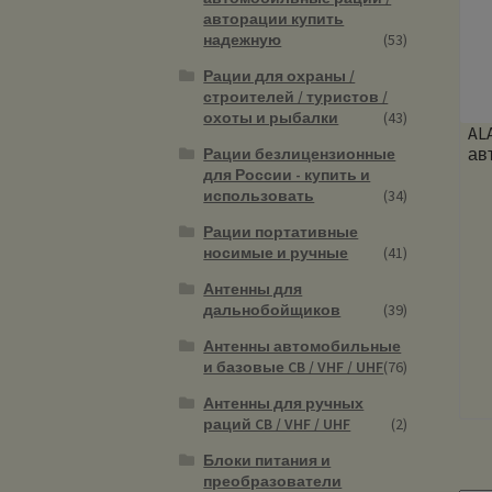
авторации купить
надежную
(53)
Рации для охраны /
строителей / туристов /
охоты и рыбалки
(43)
AL
ав
Рации безлицензионные
для России - купить и
использовать
(34)
Рации портативные
носимые и ручные
(41)
Антенны для
дальнобойщиков
(39)
Антенны автомобильные
и базовые CB / VHF / UHF
(76)
Антенны для ручных
раций CB / VHF / UHF
(2)
Блоки питания и
преобразователи