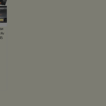
зи
24v
45