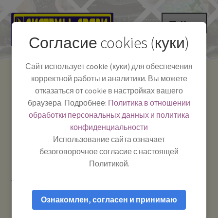
Перейти
Перейти
Меню
к
к
Согласие cookies (куки)
навигации
содержимому
НА ГЛАВНУЮ
Сайт использует cookie (куки) для обеспечения
корректной работы и аналитики. Вы можете
Развер
Каталог
отказаться от cookie в настройках вашего
вложе
Телефон:
+7-
браузера. Подробнее:
Политика в отношении
Системы Связи:
меню
Развер
Как пользоваться
391-249-1040
г. Красноярск, ул.
обработки персональных данных и политика
вложе
Весны, 2
-
конфиденциальности
меню
Тел.|WA|Telegram:
Полезная информация
Работаем:
Пн-Пт:
Использование сайта означает
+79029904090
10:00–18:00
безоговорочное согласие с настоящей
БЛОГ
Политикой.
Главная
Товары с меткой “Olesson”
Развер
Мой аккаунт
вложе
Ознакомлен, согласен и принимаю
меню