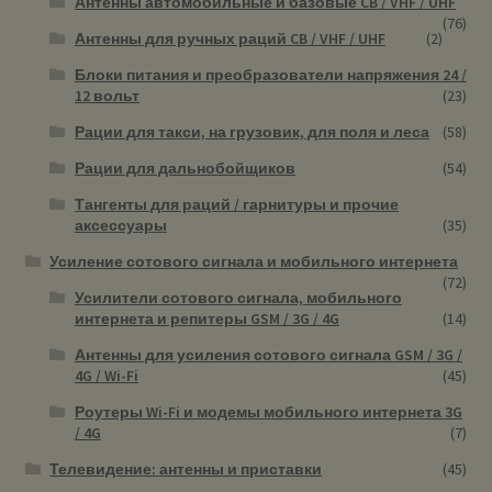
Антенны автомобильные и базовые CB / VHF / UHF
(76)
Антенны для ручных раций CB / VHF / UHF
(2)
Блоки питания и преобразователи напряжения 24 /
12 вольт
(23)
Рации для такси, на грузовик, для поля и леса
(58)
Рации для дальнобойщиков
(54)
Тангенты для раций / гарнитуры и прочие
аксессуары
(35)
Усиление сотового сигнала и мобильного интернета
(72)
Усилители сотового сигнала, мобильного
интернета и репитеры GSM / 3G / 4G
(14)
Антенны для усиления сотового сигнала GSM / 3G /
4G / Wi-Fi
(45)
Роутеры Wi-Fi и модемы мобильного интернета 3G
/ 4G
(7)
Телевидение: антенны и приставки
(45)