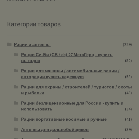
Категории товаров
Рации и антенны
(229)
Рации Си-Би (СВ / cb) 27 МегаГерц - купить
выгодно
(52)
Рации для машины / автомобильные рации /
авторации купить надежную
(53)
Рации для охраны / строителей / туристов / охоты
и рыбалки
(43)
Рации безлицензионные для России - купить и
использовать
(34)
Рации портативные носимые и ручные
(41)
Антенны для дальнобойщиков
(39)