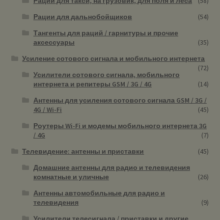
Рации для такси, на грузовик, для поля и леса
(58)
Рации для дальнобойщиков
(54)
Тангенты для раций / гарнитуры и прочие
аксессуары
(35)
Усиление сотового сигнала и мобильного интернета
(72)
Усилители сотового сигнала, мобильного
интернета и репитеры GSM / 3G / 4G
(14)
Антенны для усиления сотового сигнала GSM / 3G /
4G / Wi-Fi
(45)
Роутеры Wi-Fi и модемы мобильного интернета 3G
/ 4G
(7)
Телевидение: антенны и приставки
(45)
Домашние антенны для радио и телевидения
комнатные и уличные
(26)
Антенны автомобильные для радио и
телевидения
(9)
Усилители телесигнала / приставки и другие