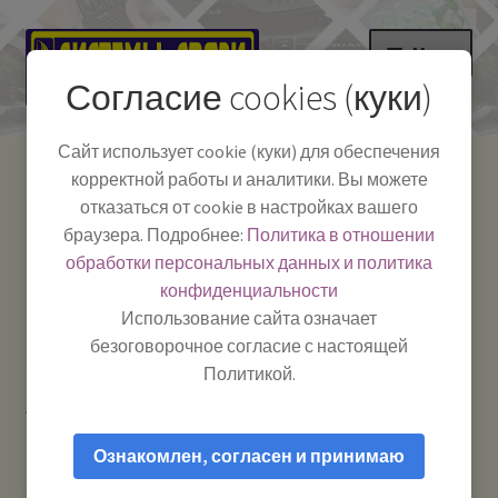
Перейти
Перейти
Меню
к
к
Согласие cookies (куки)
навигации
содержимому
НА ГЛАВНУЮ
Сайт использует cookie (куки) для обеспечения
корректной работы и аналитики. Вы можете
Развер
Каталог
отказаться от cookie в настройках вашего
вложе
Телефон:
+7-
браузера. Подробнее:
Политика в отношении
Системы Связи:
меню
Развер
Как пользоваться
391-249-1040
г. Красноярск, ул.
обработки персональных данных и политика
вложе
Весны, 2
-
конфиденциальности
меню
Тел.|WA|Telegram:
Полезная информация
Работаем:
Пн-Пт:
Использование сайта означает
+79029904090
10:00–18:00
безоговорочное согласие с настоящей
БЛОГ
Политикой.
Главная
Товары с меткой “RG58”
Развер
Мой аккаунт
вложе
Ознакомлен, согласен и принимаю
меню