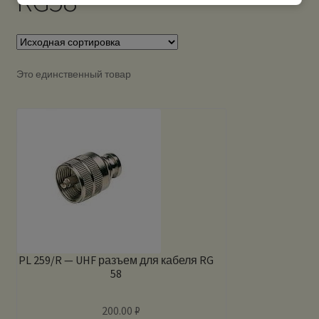
RG58
Это единственный товар
PL 259/R — UHF разъем для кабеля RG
58
200.00
₽