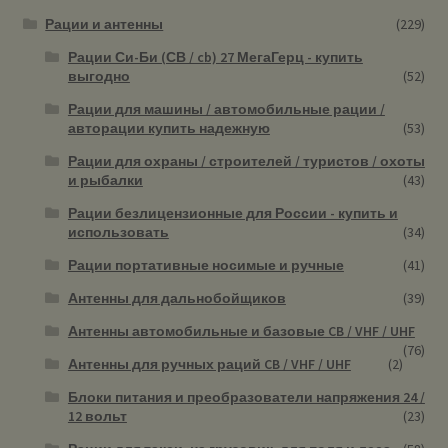
Рации и антенны
(229)
Рации Си-Би (СВ / cb) 27 МегаГерц - купить
выгодно
(52)
Рации для машины / автомобильные рации /
авторации купить надежную
(53)
Рации для охраны / строителей / туристов / охоты
и рыбалки
(43)
Рации безлицензионные для России - купить и
использовать
(34)
Рации портативные носимые и ручные
(41)
Антенны для дальнобойщиков
(39)
Антенны автомобильные и базовые CB / VHF / UHF
(76)
Антенны для ручных раций CB / VHF / UHF
(2)
Блоки питания и преобразователи напряжения 24 /
12 вольт
(23)