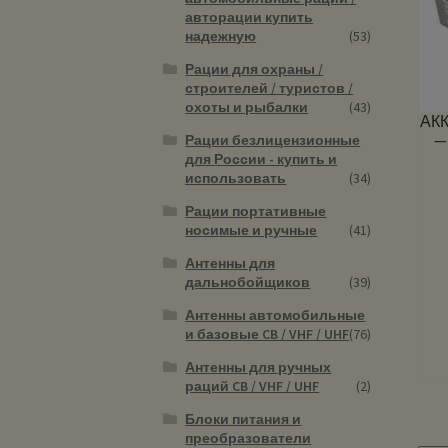
авторации купить
надежную
(53)
Рации для охраны /
строителей / туристов /
охоты и рыбалки
(43)
АК
—
Рации безлицензионные
для России - купить и
использовать
(34)
Рации портативные
носимые и ручные
(41)
Антенны для
дальнобойщиков
(39)
Антенны автомобильные
и базовые CB / VHF / UHF
(76)
Антенны для ручных
раций CB / VHF / UHF
(2)
Блоки питания и
преобразователи