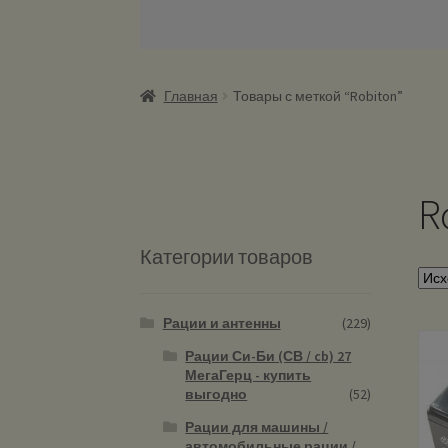
Главная
Товары с меткой “Robiton”
R
Категории товаров
Рации и антенны
(229)
Рации Си-Би (СВ / cb) 27
МегаГерц - купить
выгодно
(52)
Рации для машины /
автомобильные рации /