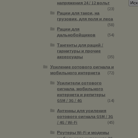
напряжения 24 / 12 вольт
(23)
Рации для такси, на
грузовик, для поля и леса
(58)
Рации для
дальнобойщиков
(54)
Тангенты для раций /
гарнитуры и прочие
аксессуары
(35)
Усиление сотового сигнала и
мобильного интернета
(72)
Усилители сотового
сигнала, мобильного
интернета и репитеры
GSM / 3G / 4G
(14)
Антенны для усиления
сотового сигнала GSM / 3G
/ 4G / Wi-Fi
(45)
Роутеры Wi-Fi и модемы