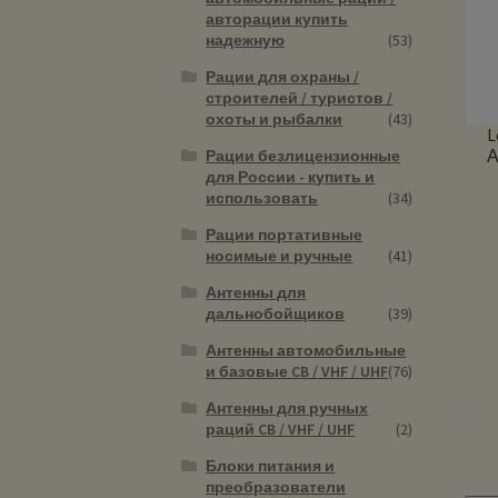
авторации купить
надежную
(53)
Рации для охраны /
строителей / туристов /
охоты и рыбалки
(43)
L
А
Рации безлицензионные
для России - купить и
использовать
(34)
Рации портативные
носимые и ручные
(41)
Антенны для
дальнобойщиков
(39)
Антенны автомобильные
и базовые CB / VHF / UHF
(76)
Антенны для ручных
раций CB / VHF / UHF
(2)
Блоки питания и
преобразователи