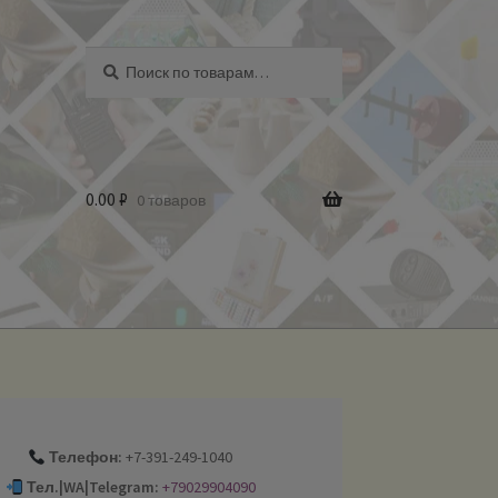
Искать:
Поиск
0.00
₽
0 товаров
Телефон:
+7-391-249-1040
Тел.|WA|Telegram:
+79029904090