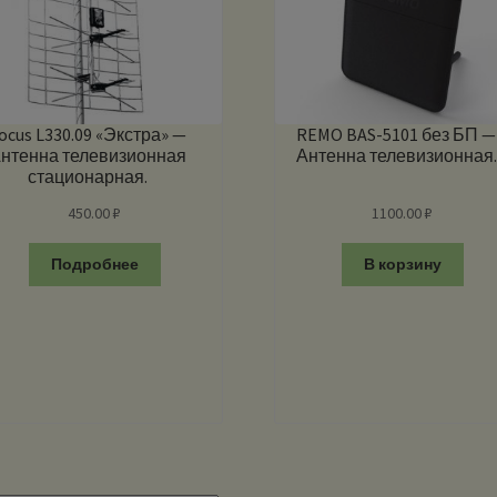
ocus L330.09 «Экстра» —
REMO BAS-5101 без БП —
нтенна телевизионная
Антенна телевизионная.
стационарная.
450.00
₽
1100.00
₽
Подробнее
В корзину