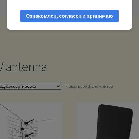
Ознакомлен, согласен и принимаю
V antenna
Показ всех 2 элементов