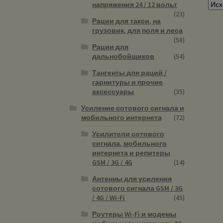
напряжения 24 / 12 вольт
(23)
Рации для такси, на
грузовик, для поля и леса
(58)
Рации для
дальнобойщиков
(54)
Тангенты для раций /
гарнитуры и прочие
аксессуары
(35)
Усиление сотового сигнала и
мобильного интернета
(72)
Усилители сотового
сигнала, мобильного
интернета и репитеры
GSM / 3G / 4G
(14)
Антенны для усиления
сотового сигнала GSM / 3G
/ 4G / Wi-Fi
(45)
Роутеры Wi-Fi и модемы