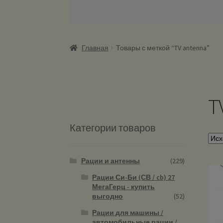
Главная
Товары с меткой “TV antenna”
T
Категории товаров
Рации и антенны
(229)
Рации Си-Би (СВ / cb) 27
МегаГерц - купить
выгодно
(52)
Рации для машины /
автомобильные рации /