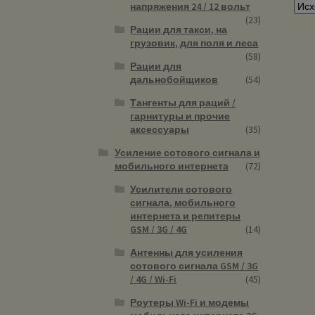
напряжения 24 / 12 вольт
(23)
Рации для такси, на
грузовик, для поля и леса
(58)
Рации для
дальнобойщиков
(54)
Тангенты для раций /
гарнитуры и прочие
аксессуары
(35)
Усиление сотового сигнала и
мобильного интернета
(72)
Усилители сотового
сигнала, мобильного
интернета и репитеры
GSM / 3G / 4G
(14)
Антенны для усиления
сотового сигнала GSM / 3G
/ 4G / Wi-Fi
(45)
Роутеры Wi-Fi и модемы