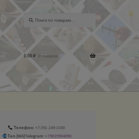
Искать:
Поиск
0.00
₽
0 товаров
Телефон:
+7-391-249-1040
Тел.|WA|Telegram:
+79029904090