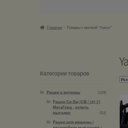
Главная
Товары с меткой “Yaesu”
Y
Категории товаров
Рации и антенны
(229)
Рации Си-Би (СВ / cb) 27
МегаГерц - купить
выгодно
(52)
Рации для машины /
автомобильные рации /