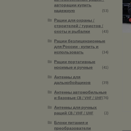
авторации купить
надежную
(53)
Рации для охраны /
строителей / туристов /
охоты и рыбалки
(43)
Рации безлицензионные
для России - купить и
использовать
(34)
Рации портативные
носимые и ручные
(41)
Антенны для
дальнобойщиков
(39)
Антенны автомобильные
и базовые CB / VHF / UHF
(76)
Антенны для ручных
раций CB / VHF / UHF
(2)
Блоки питания и
преобразователи