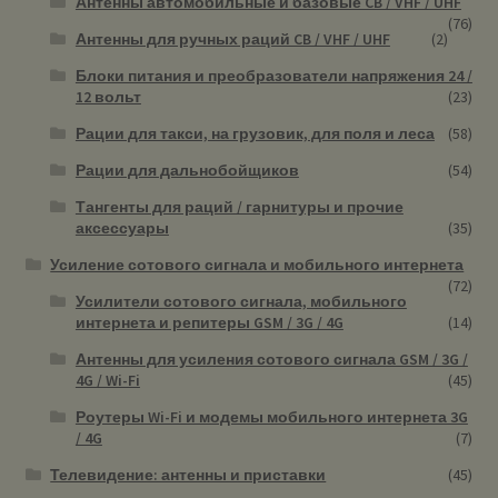
Антенны автомобильные и базовые CB / VHF / UHF
(76)
Антенны для ручных раций CB / VHF / UHF
(2)
Блоки питания и преобразователи напряжения 24 /
12 вольт
(23)
Рации для такси, на грузовик, для поля и леса
(58)
Рации для дальнобойщиков
(54)
Тангенты для раций / гарнитуры и прочие
аксессуары
(35)
Усиление сотового сигнала и мобильного интернета
(72)
Усилители сотового сигнала, мобильного
интернета и репитеры GSM / 3G / 4G
(14)
Антенны для усиления сотового сигнала GSM / 3G /
4G / Wi-Fi
(45)
Роутеры Wi-Fi и модемы мобильного интернета 3G
/ 4G
(7)
Телевидение: антенны и приставки
(45)