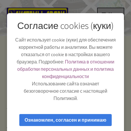
Перейти
Перейти
Меню
к
к
Согласие cookies (куки)
навигации
содержимому
НА ГЛАВНУЮ
Сайт использует cookie (куки) для обеспечения
корректной работы и аналитики. Вы можете
Развер
Каталог
отказаться от cookie в настройках вашего
вложе
Телефон:
+7-
браузера. Подробнее:
Политика в отношении
Системы Связи:
меню
Развер
Как пользоваться
391-249-1040
г. Красноярск, ул.
обработки персональных данных и политика
вложе
Весны, 2
-
конфиденциальности
меню
Тел.|WA|Telegram:
Полезная информация
Работаем:
Пн-Пт:
Использование сайта означает
+79029904090
10:00–18:00
безоговорочное согласие с настоящей
БЛОГ
Политикой.
Главная
Товары с меткой “Yosan”
Развер
Мой аккаунт
вложе
Ознакомлен, согласен и принимаю
меню