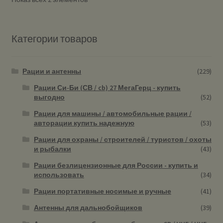
Категории товаров
Рации и антенны
(229)
Рации Си-Би (СВ / cb) 27 МегаГерц - купить
выгодно
(52)
Рации для машины / автомобильные рации /
авторации купить надежную
(53)
Рации для охраны / строителей / туристов / охоты
и рыбалки
(43)
Рации безлицензионные для России - купить и
использовать
(34)
Рации портативные носимые и ручные
(41)
Антенны для дальнобойщиков
(39)