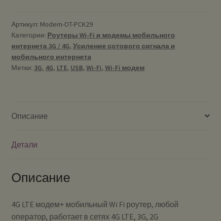
Артикул:
Modem-OT-PCK29
Категории:
Роутеры Wi-Fi и модемы мобильного
интернета 3G / 4G
,
Усиление сотового сигнала и
мобильного интернета
Метки:
3G
,
4G
,
LTE
,
USB
,
Wi-Fi
,
Wi-Fi модем
Описание
Детали
Описание
4G LTE модем+ мобильный Wi Fi роутер, любой
оператор, работает в сетях 4G LTE, 3G, 2G