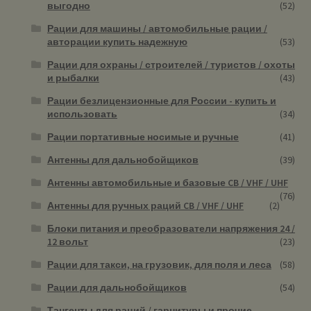
выгодно
(52)
Рации для машины / автомобильные рации /
авторации купить надежную
(53)
Рации для охраны / строителей / туристов / охоты
и рыбалки
(43)
Рации безлицензионные для России - купить и
использовать
(34)
Рации портативные носимые и ручные
(41)
Антенны для дальнобойщиков
(39)
Антенны автомобильные и базовые CB / VHF / UHF
(76)
Антенны для ручных раций CB / VHF / UHF
(2)
Блоки питания и преобразователи напряжения 24 /
12 вольт
(23)
Рации для такси, на грузовик, для поля и леса
(58)
Рации для дальнобойщиков
(54)
Тангенты для раций / гарнитуры и прочие