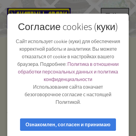
Перейти
Перейти
Меню
к
к
Согласие cookies (куки)
навигации
содержимому
НА ГЛАВНУЮ
Сайт использует cookie (куки) для обеспечения
корректной работы и аналитики. Вы можете
Развер
Каталог
отказаться от cookie в настройках вашего
вложе
Телефон:
+7-
браузера. Подробнее:
Политика в отношении
Системы Связи:
меню
Развер
Как пользоваться
391-249-1040
г. Красноярск, ул.
обработки персональных данных и политика
вложе
Весны, 2
-
конфиденциальности
меню
Тел.|WA|Telegram:
Полезная информация
Работаем:
Пн-Пт:
Использование сайта означает
+79029904090
10:00–18:00
безоговорочное согласие с настоящей
БЛОГ
Политикой.
Главная
Товары первой необходимости для дома
Развер
Мой аккаунт
Эконом smart №15 Влажные салфетки антибактериальные
вложе
Ознакомлен, согласен и принимаю
меню