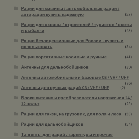
Рации для машины / автомобильные рации /
авторации купить надежную
(53)
Рации для охраны / строителей / туристов / охоты
и рыбалки
(43)
Рации безлицензионные для России - купить и
использовать
(34)
Рации портативные носимые и ручные
(41)
Антенны для дальнобойщиков
(39)
Антенны автомобильные и базовые CB / VHF / UHF
(76)
Антенны для ручных раций CB / VHF / UHF
(2)
Блоки питания и преобразователи напряжения 24 /
12 вольт
(23)
Рации для такси, на грузовик, для поля и леса
(58)
Рации для дальнобойщиков
(54)
Тангенты для раций / гарнитуры и прочие