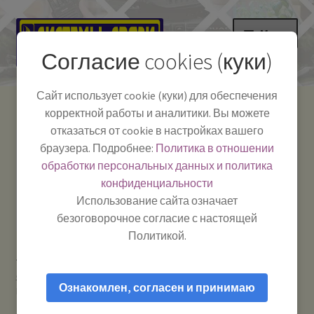
Перейти
Перейти
Меню
к
к
Согласие cookies (куки)
навигации
содержимому
НА ГЛАВНУЮ
Сайт использует cookie (куки) для обеспечения
корректной работы и аналитики. Вы можете
Развер
Каталог
отказаться от cookie в настройках вашего
вложе
Телефон:
+7-
браузера. Подробнее:
Политика в отношении
Системы Связи:
меню
Развер
Как пользоваться
391-249-1040
г. Красноярск, ул.
обработки персональных данных и политика
вложе
Весны, 2
-
конфиденциальности
меню
Тел.|WA|Telegram:
Полезная информация
Работаем:
Пн-Пт:
Использование сайта означает
+79029904090
10:00–18:00
безоговорочное согласие с настоящей
БЛОГ
Политикой.
Главная
Рации и антенны
Рации для охраны /
Развер
Мой аккаунт
строителей / туристов / охоты и рыбалки
Аккумулятор Alinco
вложе
Ознакомлен, согласен и принимаю
EBP-48-N / EBP-50 — АКБ для рации
меню