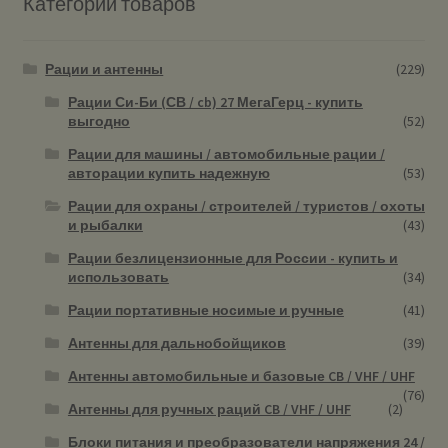
Категории товаров
Рации и антенны
(229)
Рации Си-Би (СВ / cb) 27 МегаГерц - купить
выгодно
(52)
Рации для машины / автомобильные рации /
авторации купить надежную
(53)
Рации для охраны / строителей / туристов / охоты
и рыбалки
(43)
Рации безлицензионные для России - купить и
использовать
(34)
Рации портативные носимые и ручные
(41)
Антенны для дальнобойщиков
(39)
Антенны автомобильные и базовые CB / VHF / UHF
(76)
Антенны для ручных раций CB / VHF / UHF
(2)
Блоки питания и преобразователи напряжения 24 /