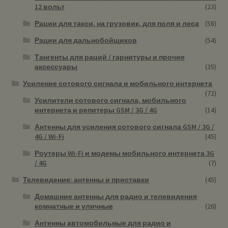
12 вольт
(23)
Рации для такси, на грузовик, для поля и леса
(58)
Рации для дальнобойщиков
(54)
Тангенты для раций / гарнитуры и прочие
аксессуары
(35)
Усиление сотового сигнала и мобильного интернета
(72)
Усилители сотового сигнала, мобильного
интернета и репитеры GSM / 3G / 4G
(14)
Антенны для усиления сотового сигнала GSM / 3G /
4G / Wi-Fi
(45)
Роутеры Wi-Fi и модемы мобильного интернета 3G
/ 4G
(7)
Телевидение: антенны и приставки
(45)
Домашние антенны для радио и телевидения
комнатные и уличные
(26)
Антенны автомобильные для радио и