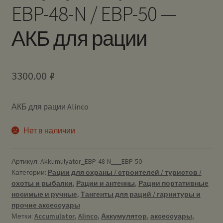
EBP-48-N / EBP-50 —
АКБ для рации
3300.00
₽
АКБ для рации Alinco
Нет в наличии
Артикул:
Akkumulyator_EBP-48-N___EBP-50
Категории:
Рации для охраны / строителей / туристов /
охоты и рыбалки
,
Рации и антенны
,
Рации портативные
носимые и ручные
,
Тангенты для раций / гарнитуры и
прочие аксессуары
Метки:
Accumulator
,
Alinco
,
Аккумулятор
,
аксессуары
,