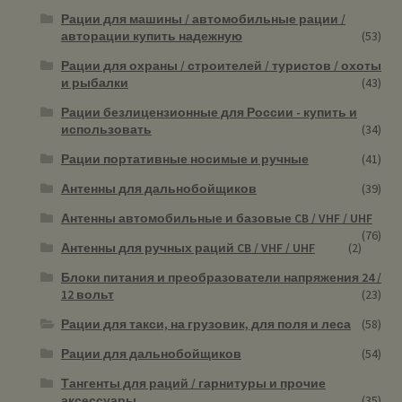
Рации для машины / автомобильные рации /
авторации купить надежную
(53)
Рации для охраны / строителей / туристов / охоты
и рыбалки
(43)
Рации безлицензионные для России - купить и
использовать
(34)
Рации портативные носимые и ручные
(41)
Антенны для дальнобойщиков
(39)
Антенны автомобильные и базовые CB / VHF / UHF
(76)
Антенны для ручных раций CB / VHF / UHF
(2)
Блоки питания и преобразователи напряжения 24 /
12 вольт
(23)
Рации для такси, на грузовик, для поля и леса
(58)
Рации для дальнобойщиков
(54)
Тангенты для раций / гарнитуры и прочие
аксессуары
(35)