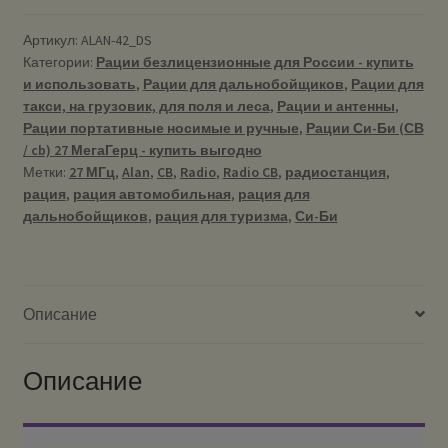
Артикул:
ALAN-42_DS
Категории:
Рации безлицензионные для России - купить
и использовать
,
Рации для дальнобойщиков
,
Рации для
такси, на грузовик, для поля и леса
,
Рации и антенны
,
Рации портативные носимые и ручные
,
Рации Си-Би (СВ
/ cb) 27 МегаГерц - купить выгодно
Метки:
27 МГц
,
Alan
,
CB
,
Radio
,
Radio CB
,
радиостанция
,
рация
,
рация автомобильная
,
рация для
дальнобойщиков
,
рация для туризма
,
Си-Би
Описание
Описание