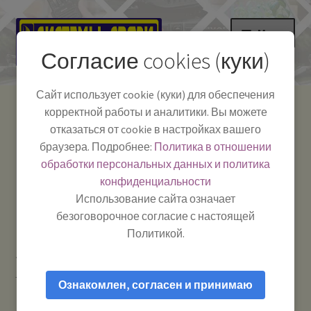
Перейти
Перейти
Меню
к
к
Согласие cookies (куки)
навигации
содержимому
НА ГЛАВНУЮ
Сайт использует cookie (куки) для обеспечения
корректной работы и аналитики. Вы можете
Развер
Каталог
отказаться от cookie в настройках вашего
вложе
Телефон:
+7-
браузера. Подробнее:
Политика в отношении
Системы Связи:
меню
Развер
Как пользоваться
391-249-1040
г. Красноярск, ул.
обработки персональных данных и политика
вложе
Весны, 2
-
конфиденциальности
меню
Тел.|WA|Telegram:
Полезная информация
Работаем:
Пн-Пт:
Использование сайта означает
+79029904090
10:00–18:00
безоговорочное согласие с настоящей
БЛОГ
Политикой.
Главная
Рации и антенны
Рации для такси, на
Развер
Мой аккаунт
грузовик, для поля и леса
ALAN-42 DS — Рация Си-Би (CB) 27
вложе
Ознакомлен, согласен и принимаю
МГц портативная
меню