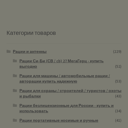
Категории товаров
Рации и антенны
(229)
Рации Си-Би (СВ / cb) 27 МегаГерц - купить
выгодно
(52)
Рации для машины / автомобильные рации /
авторации купить надежную
(53)
Рации для охраны / строителей / туристов / охоты
и рыбалки
(43)
Рации безлицензионные для России - купить и
использовать
(34)
Рации портативные носимые и ручные
(41)