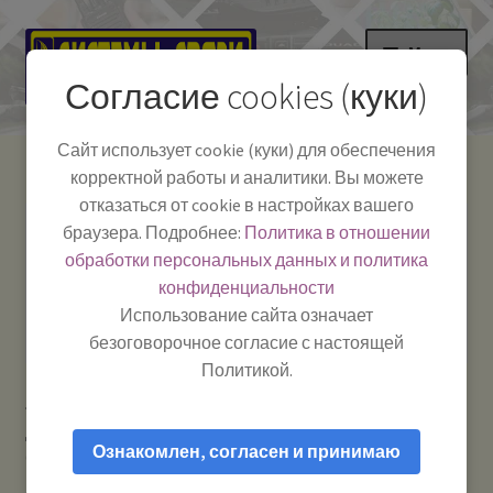
Перейти
Перейти
Меню
к
к
Согласие cookies (куки)
навигации
содержимому
НА ГЛАВНУЮ
Сайт использует cookie (куки) для обеспечения
корректной работы и аналитики. Вы можете
Развер
Каталог
отказаться от cookie в настройках вашего
вложе
Телефон:
+7-
браузера. Подробнее:
Политика в отношении
Системы Связи:
меню
Развер
Как пользоваться
391-249-1040
г. Красноярск, ул.
обработки персональных данных и политика
вложе
Весны, 2
-
конфиденциальности
меню
Тел.|WA|Telegram:
Полезная информация
Работаем:
Пн-Пт:
Использование сайта означает
+79029904090
10:00–18:00
безоговорочное согласие с настоящей
БЛОГ
Политикой.
Главная
Рации и антенны
Антенны для
Развер
Мой аккаунт
дальнобойщиков
Alan ENERGY 5/8 — антенна базовая 27 МГц
вложе
Ознакомлен, согласен и принимаю
(CB)
меню