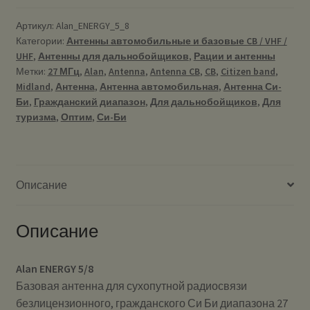
Артикул:
Alan_ENERGY_5_8
Категории:
Антенны автомобильные и базовые CB / VHF /
UHF
,
Антенны для дальнобойщиков
,
Рации и антенны
Метки:
27 МГц
,
Alan
,
Antenna
,
Antenna CB
,
CB
,
Citizen band
,
Midland
,
Антенна
,
Антенна автомобильная
,
Антенна Си-
Би
,
Гражданский диапазон
,
Для дальнобойщиков
,
Для
туризма
,
Оптим
,
Си-Би
Описание
Описание
Alan ENERGY 5/8
Базовая антенна для сухопутной радиосвязи
безлицензионного, гражданского Си Би диапазона 27