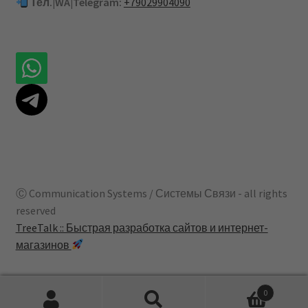
Тел.|WA|Telegram:
+79029904090
Ⓒ Communication Systems / Системы Связи - all rights
reserved
TreeTalk :: Быстрая разработка сайтов и интернет-
магазинов
0