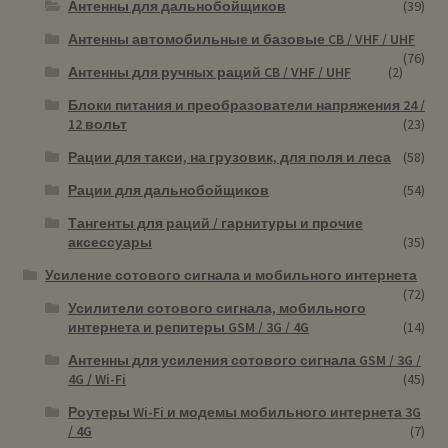
Антенны для дальнобойщиков
(39)
Антенны автомобильные и базовые CB / VHF / UHF
(76)
Антенны для ручных раций CB / VHF / UHF
(2)
Блоки питания и преобразователи напряжения 24 /
12 вольт
(23)
Рации для такси, на грузовик, для поля и леса
(58)
Рации для дальнобойщиков
(54)
Тангенты для раций / гарнитуры и прочие
аксессуары
(35)
Усиление сотового сигнала и мобильного интернета
(72)
Усилители сотового сигнала, мобильного
интернета и репитеры GSM / 3G / 4G
(14)
Антенны для усиления сотового сигнала GSM / 3G /
4G / Wi-Fi
(45)
Роутеры Wi-Fi и модемы мобильного интернета 3G
/ 4G
(7)