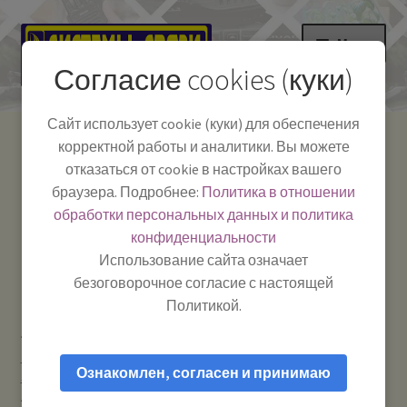
Перейти
Перейти
Меню
к
к
Согласие cookies (куки)
навигации
содержимому
НА ГЛАВНУЮ
Сайт использует cookie (куки) для обеспечения
корректной работы и аналитики. Вы можете
Развер
Каталог
отказаться от cookie в настройках вашего
вложе
Телефон:
+7-
браузера. Подробнее:
Политика в отношении
Системы Связи:
меню
Развер
Как пользоваться
391-249-1040
г. Красноярск, ул.
обработки персональных данных и политика
вложе
Весны, 2
-
конфиденциальности
меню
Тел.|WA|Telegram:
Полезная информация
Работаем:
Пн-Пт:
Использование сайта означает
+79029904090
10:00–18:00
безоговорочное согласие с настоящей
БЛОГ
Политикой.
Главная
Усиление сотового сигнала и мобильного
Развер
Мой аккаунт
интернета
Антенны для усиления сотового сигнала GSM /
вложе
Ознакомлен, согласен и принимаю
3G / 4G / Wi-Fi
Антей-905 mini SMA 2m (890 — 960 МГц) —
меню
Антенна для усиления сигнала GSM