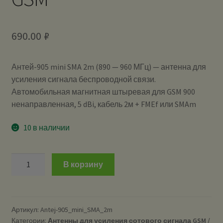
690.00
₽
Антей-905 mini SMA 2m (890 — 960 МГц) — антенна для
усиления сигнала беспроводной связи.
Автомобильная магнитная штыревая для GSM 900
ненаправленная, 5 dBi, кабель 2м + FMEf или SMAm
10 в наличии
Количество
В корзину
Антей-905
mini
SMA
2m
Артикул:
Antej-905_mini_SMA_2m
Категории:
Антенны для усиления сотового сигнала GSM /
(890