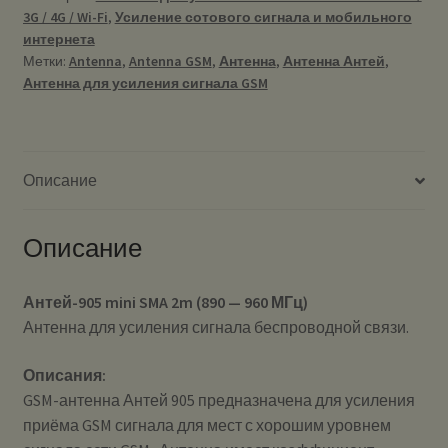
3G / 4G / Wi-Fi
,
Усиление сотового сигнала и мобильного
-
интернета
960
Метки:
Antenna
,
Antenna GSM
,
Антенна
,
Антенна Антей
,
МГц)
Антенна для усиления сигнала GSM
-
Антенна
для
усиления
Описание
сигнала
GSM
Описание
Антей-905 mini SMA 2m (890 — 960 МГц)
Антенна для усиления сигнала беспроводной связи.
Описания:
GSM-антенна Антей 905 предназначена для усиления
приёма GSM сигнала для мест с хорошим уровнем