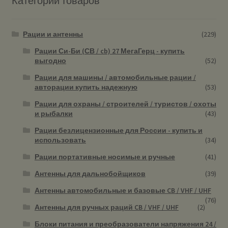
Категории товаров
Рации и антенны
(229)
Рации Си-Би (СВ / cb) 27 МегаГерц - купить
выгодно
(52)
Рации для машины / автомобильные рации /
авторации купить надежную
(53)
Рации для охраны / строителей / туристов / охоты
и рыбалки
(43)
Рации безлицензионные для России - купить и
использовать
(34)
Рации портативные носимые и ручные
(41)
Антенны для дальнобойщиков
(39)
Антенны автомобильные и базовые CB / VHF / UHF
(76)
Антенны для ручных раций CB / VHF / UHF
(2)
Блоки питания и преобразователи напряжения 24 /