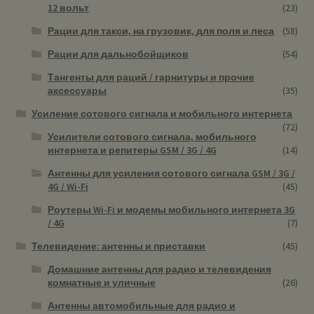
12 вольт
(23)
Рации для такси, на грузовик, для поля и леса
(58)
Рации для дальнобойщиков
(54)
Тангенты для раций / гарнитуры и прочие
аксессуары
(35)
Усиление сотового сигнала и мобильного интернета
(72)
Усилители сотового сигнала, мобильного
интернета и репитеры GSM / 3G / 4G
(14)
Антенны для усиления сотового сигнала GSM / 3G /
4G / Wi-Fi
(45)
Роутеры Wi-Fi и модемы мобильного интернета 3G
/ 4G
(7)
Телевидение: антенны и приставки
(45)
Домашние антенны для радио и телевидения
комнатные и уличные
(26)
Антенны автомобильные для радио и