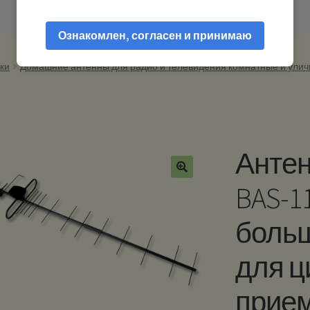
Ознакомлен, согласен и принимаю
ки
Домашние антенны для радио и телевидения комнатные и ули
Антен
BAS-11
боль
для ц
прие