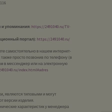
116
 и упоминания:
https://2491040.ru/TV-
ционный портал):
https://2491040.ru/
те самостоятельно в нашем интернет-
 также просто позвонив по телефону (в
ам в мессенджер или на электронную
2491040.ru/index.html#adres
и, являются типовыми и могут
от версии изделия.
хнические характеристик у менеджера