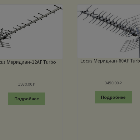
Locus Мeридиан-60AF Tur
cus Мeридиан-12AF Turbo
3450.00
₽
1930.00
₽
Подробнее
Подробнее