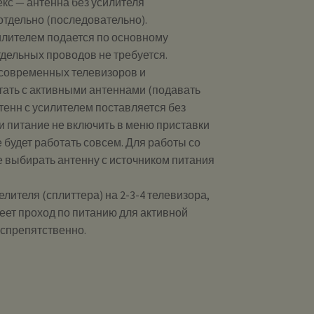
кс — антенна без усилителя
 отдельно (последовательно).
илителем подается по основному
дельных проводов не требуется.
современных телевизоров и
тать с активными антеннами (подавать
нтенн с усилителем поставляется без
ли питание не включить в меню приставки
е будет работать совсем. Для работы со
 выбирать антенну с источником питания
лителя (сплиттера) на 2-3-4 телевизора,
меет проход по питанию для активной
еспрепятственно.