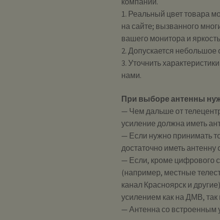
компании.
1. Реальный цвет товара м
на сайте; вызванного мног
вашего монитора и яркост
2. Допускается небольшое
3. Уточнить характеристик
нами.
При выборе антенны ну
— Чем дальше от телецент
усиление должна иметь ан
— Если нужно принимать то
достаточно иметь антенну 
— Если, кроме цифрового 
(например, местные телест
канал Красноярск и другие
усилением как на ДМВ, так
— Антенна со встроенным у