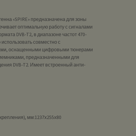
енна «SPIRE» предназначена для зоны
ечивает оптимальную работу с сигналами
мата DVB-T2, в диапазоне частот 470-
 использовать совместно с
ами, оснащенными цифровыми тюнерами
риемниками, предназначенными для
ения DVB-T2. Имеет встроенный анти-
 крепления), мм:1237х255х80