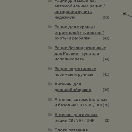
Рации для машины /
автомобильные рации /
авторации купить
надежную
(53)
Рации для охраны /
строителей / туристов /
охоты и рыбалки
(43)
Рации безлицензионные
для России - купить и
использовать
(34)
Рации портативные
носимые и ручные
(41)
Антенны для
дальнобойщиков
(39)
Антенны автомобильные
и базовые CB / VHF / UHF
(76)
Антенны для ручных
раций CB / VHF / UHF
(2)
Блоки питания и