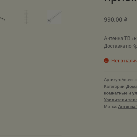
990.00
₽
Антенна ТВ «R
Доставка по К
Нет в нали
Артикул:
Antenna
Категории:
Дома
комнатные и у
Усилители теле
Метки:
Антенна