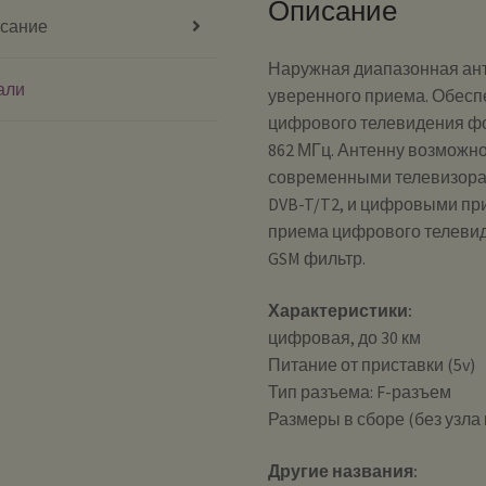
Описание
сание
Наружная диапазонная ант
али
уверенного приема. Обесп
цифрового телевидения фор
862 МГц. Антенну возможно
современными телевизор
DVB-T/T2, и цифровыми п
приема цифрового телевид
GSM фильтр.
Характеристики:
цифровая, до 30 км
Питание от приставки (5v)
Тип разъема: F-разъем
Размеры в сборе (без узла
Другие названия: