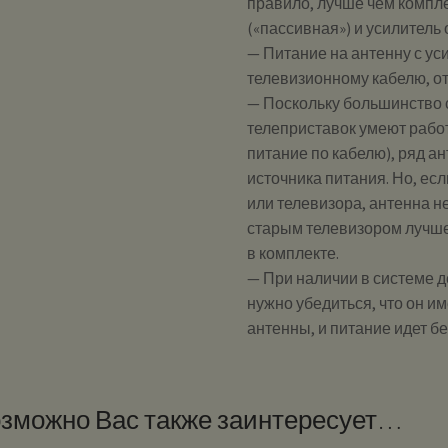
правило, лучше чем компле
(«пассивная») и усилитель
— Питание на антенну с ус
телевизионному кабелю, от
— Поскольку большинство 
телеприставок умеют рабо
питание по кабелю), ряд а
источника питания. Но, ес
или телевизора, антенна н
старым телевизором лучше
в комплекте.
— При наличии в системе де
нужно убедиться, что он и
антенны, и питание идет б
зможно Вас также заинтересует…