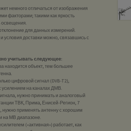
ожет немного отличаться от изображения
ими факторами; такими как яркость
ь освещения.
 отклонение для данных измерений.
и и условия доставки можно, связавшись с
жно учитывать следующее:
ра находится объект, тем большее
тенна.
лько цифровой сигнал (DVB-T2),
с усилением на каналах ДМВ.
сигнала, нужно принимать и аналоговый
анции ТВК, Прима, Енисей-Регион, 7
), нужно применять антенну с хорошим
 и на МВ диапазоне.
силителем («активная») работает, как