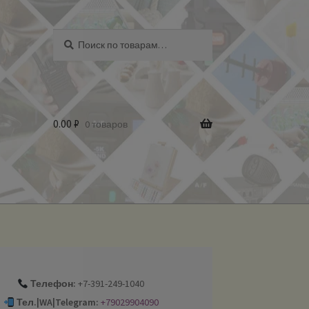
Искать:
Поиск
0.00
₽
0 товаров
Телефон:
+7-391-249-1040
Тел.|WA|Telegram:
+79029904090