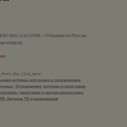
EMO BAS-1116 SPIRE». Отправка по России.
расноярску.
чии
_Remo_Bas_1116_Spire
шние антенны для радио и телевидения
личные
,
Телевидение: антенны и приставки
,
сигнала / приставки и другие аксессуары
 ТВ
,
Антенна ТВ стационарная