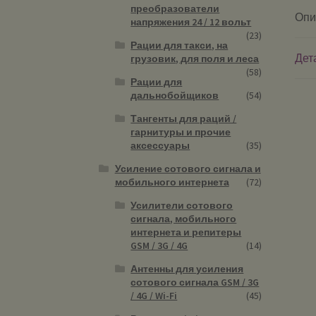
преобразователи
Опи
напряжения 24 / 12 вольт
(23)
Рации для такси, на
Дет
грузовик, для поля и леса
(58)
Рации для
дальнобойщиков
(54)
Тангенты для раций /
гарнитуры и прочие
аксессуары
(35)
Усиление сотового сигнала и
мобильного интернета
(72)
Усилители сотового
сигнала, мобильного
интернета и репитеры
GSM / 3G / 4G
(14)
Антенны для усиления
сотового сигнала GSM / 3G
/ 4G / Wi-Fi
(45)