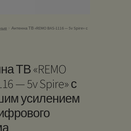
чные
Антенна ТВ «REMO BAS-1116 — 5v Spire» с
на ТВ «REMO
16 — 5v Spire» с
шим усилением
ифрового
ма