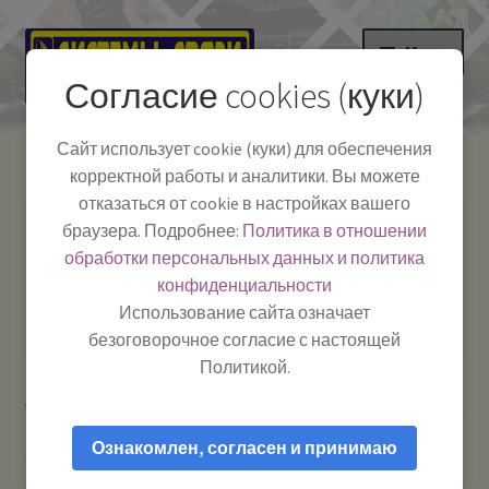
Перейти
Перейти
Меню
к
к
Согласие cookies (куки)
навигации
содержимому
НА ГЛАВНУЮ
Сайт использует cookie (куки) для обеспечения
корректной работы и аналитики. Вы можете
Развер
Каталог
отказаться от cookie в настройках вашего
вложе
Телефон:
+7-
браузера. Подробнее:
Политика в отношении
Системы Связи:
меню
Развер
Как пользоваться
391-249-1040
г. Красноярск, ул.
обработки персональных данных и политика
вложе
Весны, 2
-
конфиденциальности
меню
Тел.|WA|Telegram:
Полезная информация
Работаем:
Пн-Пт:
Использование сайта означает
+79029904090
10:00–18:00
безоговорочное согласие с настоящей
БЛОГ
Политикой.
Главная
Рации и антенны
Рации для дальнобойщиков
Развер
Мой аккаунт
AnyTone АТ-310М — Рация Си-Би (CB) 27 МГц
вложе
Ознакомлен, согласен и принимаю
автомобильная
меню