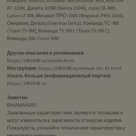
Альбрехт AE6310, Алламат 409 (Allamat 409), Anytone
AT-310M, Данита 310М (Danita 310M), Jopix CB-888,
Luiton LT308, Мегават ПРО-1000 (Megawat PRO-1000),
Овермакс Дельта (Overmax Delta), Команда ТС-9М
(Team TS-9M), Команда TS-9M C (Team TS-9M C),
Команда 308 (Team 308)
Другие описания и упоминания:
https://2491040.ru/novinki.html
Инструкции:
https://2491040.ru/manual-list-bt.htm
l
Узнать больше (информационный портал):
https://2491040.ru/
Заметки:
ВНИМАНИЕ!
Заявленные характеристики, являются типовыми и
могут изменяться в зависимости от версии изделия.
Пожалуйста, уточняйте технические характеристик у
менеджера компании.