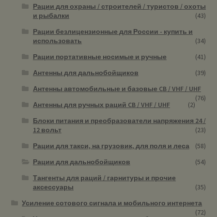
Рации для охраны / строителей / туристов / охоты
и рыбалки
(43)
Рации безлицензионные для России - купить и
использовать
(34)
Рации портативные носимые и ручные
(41)
Антенны для дальнобойщиков
(39)
Антенны автомобильные и базовые CB / VHF / UHF
(76)
Антенны для ручных раций CB / VHF / UHF
(2)
Блоки питания и преобразователи напряжения 24 /
12 вольт
(23)
Рации для такси, на грузовик, для поля и леса
(58)
Рации для дальнобойщиков
(54)
Тангенты для раций / гарнитуры и прочие
аксессуары
(35)
Усиление сотового сигнала и мобильного интернета
(72)