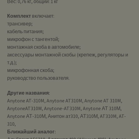
Вес: 0,76 кг, общий: 1 кг
Комплект
включает:
трансивер;
кабель питания;
микрофон с тангентой;
монтажная скоба в автомобиле;
аксессуары монтажной скобы (крепеж, регуляторы и
т.д.);
микрофонная скоба;
руководство пользователя.
Другие названия:
Anytone AT-310M, Anytone AT310M, Anytone AT 310M,
AnytoneAT310M, Anytone-AT310M, Anytone АТ 310М,
Anytone АТ-310М, Анитон ат310, АТ310М, AT310M, AT-
310,
Ближайший аналог: