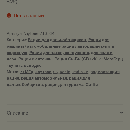
+ASQ
Нет в наличии
Артикул:
AnyTone_AT-310M
Категории:
Рации для дальнобойщиков
,
Рации для
машины / автомобильные рации / авторации купить
надежную
,
Рации для такси, на грузовик, для поля и
леса
,
Рации и антенны
,
Рации Си-Би (СВ / cb) 27 МегаГерц
- купить выгодно
Метки:
27 МГц
,
AnyTone
,
CB
,
Radio
,
Radio CB
,
радиостанция
,
рация
,
рация автомобильная
,
рация для
дальнобойщиков
,
рация для туризма
,
Си-Би
Описание