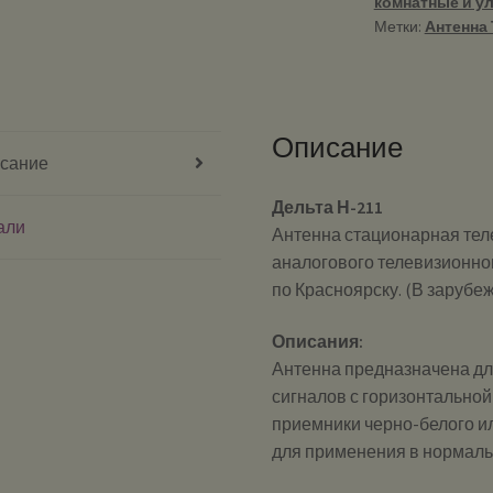
комнатные и у
Метки:
Антенна
Описание
сание
Дельта Н-211
али
Антенна стационарная тел
аналогового телевизионног
по Красноярску. (В зарубе
Описания:
Антенна предназначена д
сигналов с горизонтально
приемники черно-белого и
для применения в нормаль