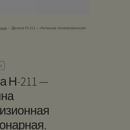
чные
Дельта Н-211 — Антенна телевизионная
!
а Н-211 —
нна
изионная
онарная.