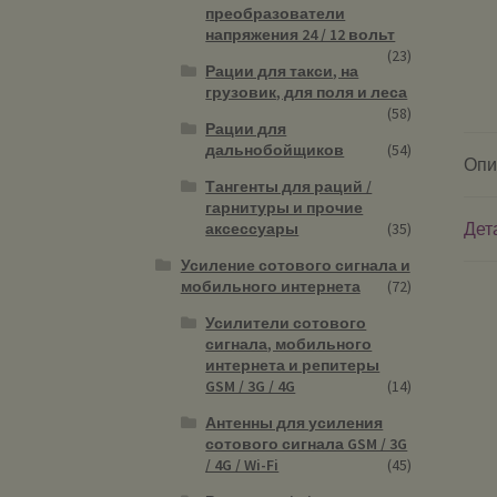
преобразователи
напряжения 24 / 12 вольт
(23)
Рации для такси, на
грузовик, для поля и леса
(58)
Рации для
дальнобойщиков
(54)
Опи
Тангенты для раций /
гарнитуры и прочие
Дет
аксессуары
(35)
Усиление сотового сигнала и
мобильного интернета
(72)
Усилители сотового
сигнала, мобильного
интернета и репитеры
GSM / 3G / 4G
(14)
Антенны для усиления
сотового сигнала GSM / 3G
/ 4G / Wi-Fi
(45)