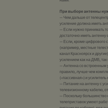
При выборе антенны ну
— Чем дальше от телецент
усиление должна иметь ан
— Если нужно принимать то
достаточно иметь антенну 
— Если, кроме цифрового 
(например, местные телест
канал Красноярск и другие
усилением как на ДМВ, так
— Антенна со встроенным у
правило, лучше чем компле
(«пассивная») и усилитель
— Питание на антенну с ус
телевизионному кабелю, от
— Поскольку большинство 
телеприставок умеют рабо
питание по кабелю), ряд а