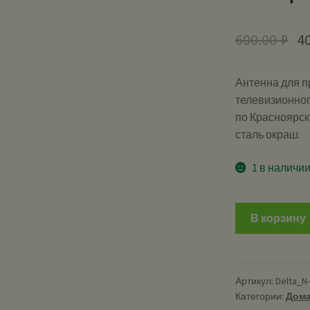
600.00
₽
4
Антенна для п
телевизионног
по Красноярск
сталь окраш.
1 в наличи
В корзину
Артикул:
Delta_N
Категории:
Дома