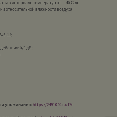
оты в интервале температур от — 40 С до
нии относительной влажности воздуха
/6-12;
ействия: 0/0 дБ;
м
 и упоминания:
https://2491040.ru/TV-