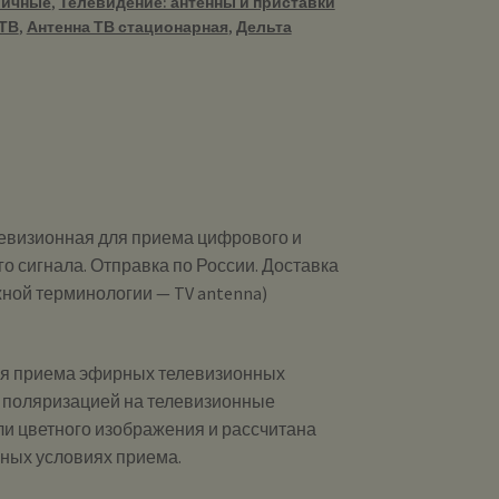
личные
,
Телевидение: антенны и приставки
 ТВ
,
Антенна ТВ стационарная
,
Дельта
евизионная для приема цифрового и
о сигнала. Отправка по России. Доставка
жной терминологии — TV antenna)
ля приема эфирных телевизионных
й поляризацией на телевизионные
ли цветного изображения и рассчитана
ных условиях приема.