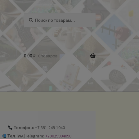
Искать:
Поиск
0.00
₽
0 товаров
Телефон:
+7-391-249-1040
Тел.|WA|Telegram:
+79029904090