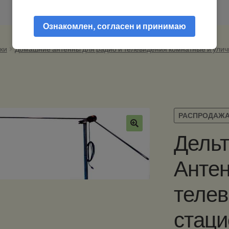
Ознакомлен, согласен и принимаю
ки
Домашние антенны для радио и телевидения комнатные и ули
РАСПРОДАЖА
Дельт
Анте
телев
стаци