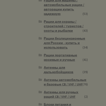
Рации для машины /
автомобильные рации /
авторации купить
надежную
(53)
Рации для охраны /
строителей / туристов /
охоты и рыбалки
(43)
Рации безлицензионные
для России - купить и
использовать
(34)
Рации портативные
носимые и ручные
(41)
Антенны для
дальнобойщиков
(39)
Антенны автомобильные
и базовые CB / VHF / UHF
(76)
Антенны для ручных
раций CB / VHF / UHF
(2)
Блоки питания и