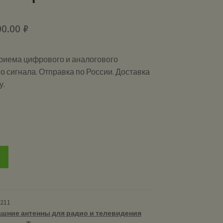
00.00
₽
риема цифрового и аналогового
о сигнала. Отправка по России. Доставка
у.
и
-211
шние антенны для радио и телевидения