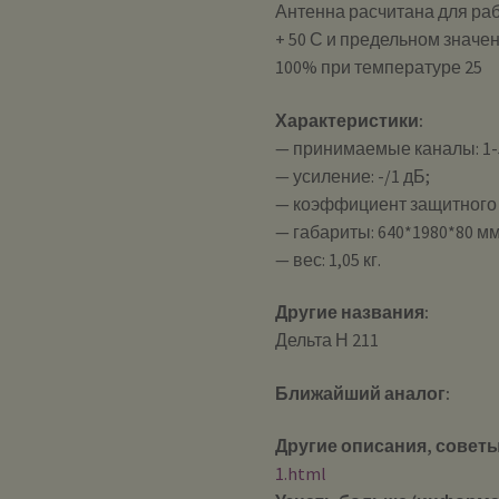
Антенна расчитана для раб
+ 50 С и предельном значе
100% при температуре 25
Характеристики:
— принимаемые каналы: 1-5
— усиление: -/1 дБ;
— коэффициент защитного д
— габариты: 640*1980*80 м
— вес: 1,05 кг.
Другие названия:
Дельта Н 211
Ближайший аналог:
Другие описания, советы
1.html