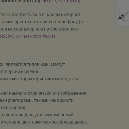
ционный портал):
https://2491040.ru/
те самостоятельно в нашем интернет-
 также просто позвонив по телефону (в
ам в мессенджер или на электронную
2491040.ru/index.html#adres
и, являются типовыми и могут
от версии изделия.
хнические характеристик у менеджера
ожет немного отличаться от изображения
ими факторами; такими как яркость
ь освещения.
 отклонение для данных измерений.
и и условия доставки можно, связавшись с