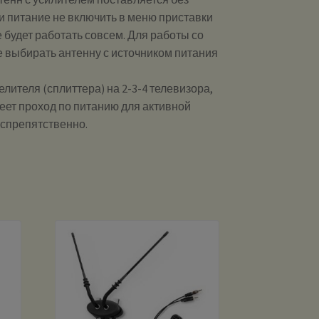
ли питание не включить в меню приставки
е будет работать совсем. Для работы со
 выбирать антенну с источником питания
лителя (сплиттера) на 2-3-4 телевизора,
меет проход по питанию для активной
еспрепятственно.