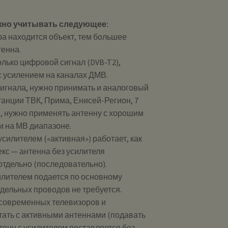
жно учитывать следующее:
ра находится объект, тем большее
тенна.
лько цифровой сигнал (DVB-T2),
с усилением на каналах ДМВ.
сигнала, нужно принимать и аналоговый
анции ТВК, Прима, Енисей-Регион, 7
), нужно применять антенну с хорошим
 и на МВ диапазоне.
силителем («активная») работает, как
кс — антенна без усилителя
 отдельно (последовательно).
илителем подается по основному
дельных проводов не требуется.
современных телевизоров и
тать с активными антеннами (подавать
нтенн с усилителем поставляется без