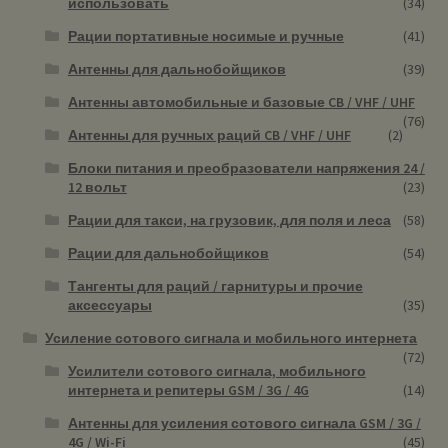
использовать
(34)
Рации портативные носимые и ручные
(41)
Антенны для дальнобойщиков
(39)
Антенны автомобильные и базовые CB / VHF / UHF
(76)
Антенны для ручных раций CB / VHF / UHF
(2)
Блоки питания и преобразователи напряжения 24 /
12 вольт
(23)
Рации для такси, на грузовик, для поля и леса
(58)
Рации для дальнобойщиков
(54)
Тангенты для раций / гарнитуры и прочие
аксессуары
(35)
Усиление сотового сигнала и мобильного интернета
(72)
Усилители сотового сигнала, мобильного
интернета и репитеры GSM / 3G / 4G
(14)
Антенны для усиления сотового сигнала GSM / 3G /
4G / Wi-Fi
(45)