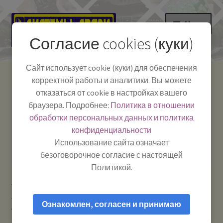
Перейти
Перейти
Меню
к
к
Согласие cookies (куки)
навигации
содержимому
НА ГЛАВНУЮ
Сайт использует cookie (куки) для обеспечения
корректной работы и аналитики. Вы можете
Развер
Каталог
отказаться от cookie в настройках вашего
вложе
Телефон:
+7-
браузера. Подробнее:
Политика в отношении
Системы Связи:
меню
Развер
Как пользоваться
391-249-1040
г. Красноярск, ул.
обработки персональных данных и политика
вложе
Весны, 2
-
конфиденциальности
меню
Тел.|WA|Telegram:
Полезная информация
Работаем:
Пн-Пт:
Использование сайта означает
+79029904090
10:00–18:00
безоговорочное согласие с настоящей
БЛОГ
Политикой.
Главная
Усиление сотового сигнала и мобильного
Развер
Мой аккаунт
интернета
Роутеры Wi-Fi и модемы мобильного интернета
вложе
Ознакомлен, согласен и принимаю
3G / 4G
Wi-Fi роутер Keenetic 4G
меню