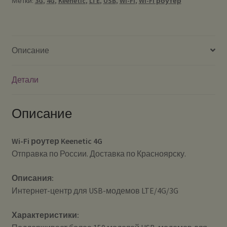
Метки:
3G
,
4G
,
Keenetic
,
LTE
,
USB
,
Wi-Fi
,
Wi-Fi роутер
Описание
Детали
Описание
Wi-Fi роутер Keenetic 4G
Отправка по России. Доставка по Красноярску.
Описания:
Интернет-центр для USB-модемов LTE/4G/3G
Характеристики: