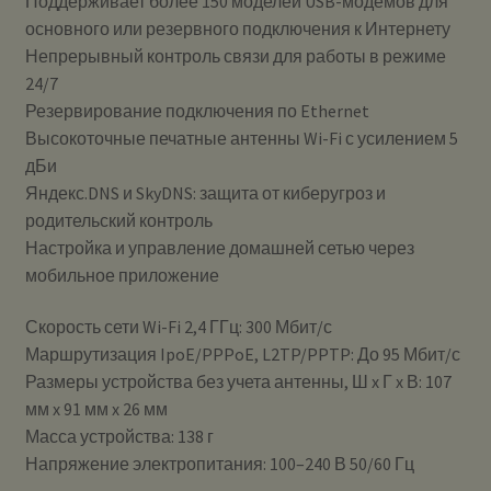
Поддерживает более 150 моделей USB-модемов для
основного или резервного подключения к Интернету
Непрерывный контроль связи для работы в режиме
24/7
Резервирование подключения по Ethernet
Высокоточные печатные антенны Wi-Fi с усилением 5
дБи
Яндекс.DNS и SkyDNS: защита от киберугроз и
родительский контроль
Настройка и управление домашней сетью через
мобильное приложение
Скорость сети Wi-Fi 2,4 ГГц: 300 Мбит/с
Маршрутизация IpoE/PPPoE, L2TP/PPTP: До 95 Мбит/с
Размеры устройства без учета антенны, Ш x Г x В: 107
мм x 91 мм x 26 мм
Масса устройства: 138 г
Напряжение электропитания: 100–240 В 50/60 Гц