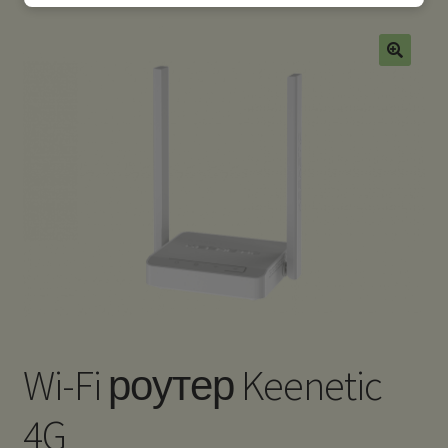
Wi-Fi роутер Keenetic
4G