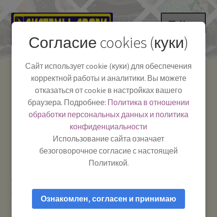
Перейти
Перейти
Меню
к
к
Согласие cookies (куки)
навигации
содержимому
НА ГЛАВНУЮ
Сайт использует cookie (куки) для обеспечения
корректной работы и аналитики. Вы можете
Развер
Каталог
отказаться от cookie в настройках вашего
вложе
Телефон:
+7-
браузера. Подробнее:
Политика в отношении
Системы Связи:
меню
Развер
Как пользоваться
391-249-1040
г. Красноярск, ул.
обработки персональных данных и политика
вложе
Весны, 2
-
конфиденциальности
меню
Тел.|WA|Telegram:
Полезная информация
Работаем:
Пн-Пт:
Использование сайта означает
+79029904090
10:00–18:00
безоговорочное согласие с настоящей
БЛОГ
Политикой.
Главная
Телевидение: антенны и приставки
Антенны
Развер
Мой аккаунт
автомобильные для радио и телевидения
TV MAG Optim —
вложе
Ознакомлен, согласен и принимаю
Крепление (основание) для автомобильной телевизионной
меню
антенны