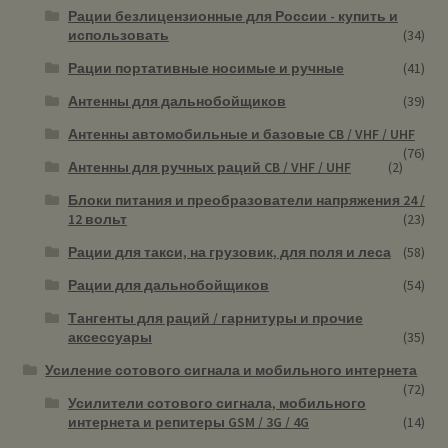
Рации безлицензионные для России - купить и
использовать
(34)
Рации портативные носимые и ручные
(41)
Антенны для дальнобойщиков
(39)
Антенны автомобильные и базовые CB / VHF / UHF
(76)
Антенны для ручных раций CB / VHF / UHF
(2)
Блоки питания и преобразователи напряжения 24 /
12 вольт
(23)
Рации для такси, на грузовик, для поля и леса
(58)
Рации для дальнобойщиков
(54)
Тангенты для раций / гарнитуры и прочие
аксессуары
(35)
Усиление сотового сигнала и мобильного интернета
(72)
Усилители сотового сигнала, мобильного
интернета и репитеры GSM / 3G / 4G
(14)