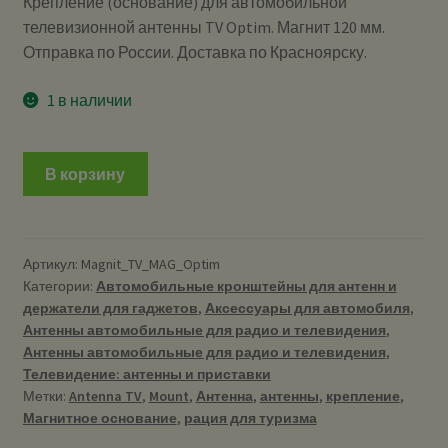
Крепление (основание) для автомобильной
телевизионной антенны TV Optim. Магнит 120 мм.
Отправка по России. Доставка по Красноярску.
1 в наличии
В корзину
Артикул:
Magnit_TV_MAG_Optim
Категории:
Автомобильные кронштейны для антенн и
держатели для гаджетов
,
Аксессуары для автомобиля
,
Антенны автомобильные для радио и телевидения
,
Антенны автомобильные для радио и телевидения
,
Телевидение: антенны и приставки
Метки:
Antenna TV
,
Mount
,
Антенна
,
антенны
,
крепление
,
Магнитное основание
,
рация для туризма