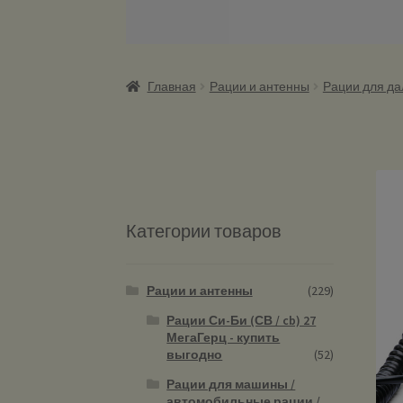
Главная
Рации и антенны
Рации для д
Категории товаров
Рации и антенны
(229)
Рации Си-Би (СВ / cb) 27
МегаГерц - купить
выгодно
(52)
Рации для машины /
автомобильные рации /