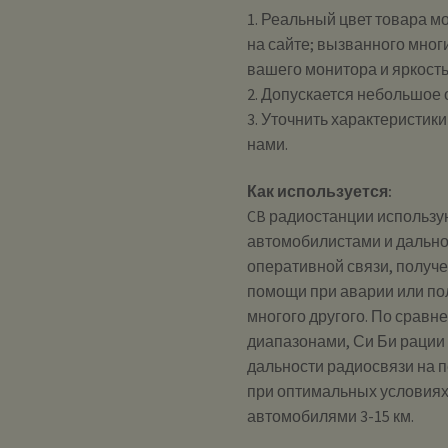
1. Реальный цвет товара м
на сайте; вызванного мног
вашего монитора и яркост
2. Допускается небольшое
3. Уточнить характеристик
нами.
Как используется:
CB радиостанции использу
автомобилистами и дально
оперативной связи, получ
помощи при аварии или по
многого другого. По сравн
диапазонами, Си Би рации
дальности радиосвязи на 
при оптимальных условиях
автомобилями 3-15 км.