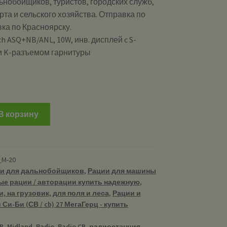
ьнобойщиков, туристов, городских служб,
рта и сельского хозяйства. Отправка по
вка по Красноярску.
ch ASQ+NB/ANL, 10W, инв. дисплей c S-
 и K-разъемом гарнитуры
и
В корзину
_M-20
и для дальнобойщиков
,
Рации для машины
ые рации / авторации купить надежную
,
, на грузовик, для поля и леса
,
Рации и
Си-Би (СВ / cb) 27 МегаГерц - купить
B
,
Midland
,
Radio
,
Radio CB
,
радиостанция
,