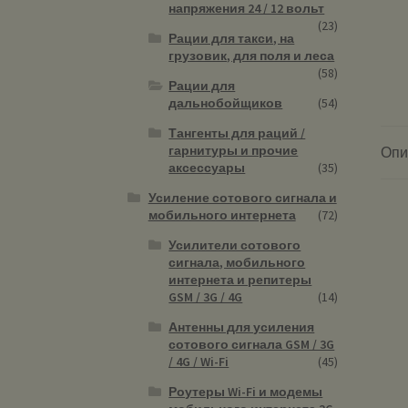
напряжения 24 / 12 вольт
(23)
Рации для такси, на
грузовик, для поля и леса
(58)
Рации для
дальнобойщиков
(54)
Тангенты для раций /
гарнитуры и прочие
Опи
аксессуары
(35)
Усиление сотового сигнала и
мобильного интернета
(72)
Усилители сотового
сигнала, мобильного
интернета и репитеры
GSM / 3G / 4G
(14)
Антенны для усиления
сотового сигнала GSM / 3G
/ 4G / Wi-Fi
(45)
Роутеры Wi-Fi и модемы