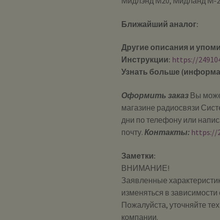
Мидлэнд М20, Мидланд М-
Ближайший аналог:
Другие описания и упом
Инструкции:
https://24910
Узнать больше (информа
Оформить заказ
Вы може
магазине радиосвязи Систе
дни по телефону или напи
почту.
Контакты:
https://
Заметки:
ВНИМАНИЕ!
Заявленные характеристик
изменяться в зависимости 
Пожалуйста, уточняйте те
компании.