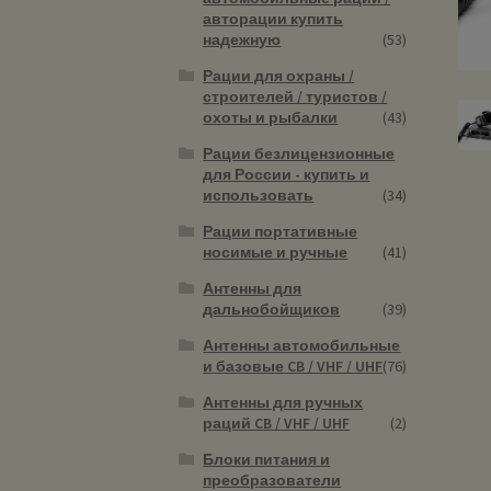
авторации купить
надежную
(53)
Рации для охраны /
строителей / туристов /
охоты и рыбалки
(43)
Рации безлицензионные
для России - купить и
использовать
(34)
Рации портативные
носимые и ручные
(41)
Антенны для
дальнобойщиков
(39)
Антенны автомобильные
и базовые CB / VHF / UHF
(76)
Антенны для ручных
раций CB / VHF / UHF
(2)
Блоки питания и
преобразователи