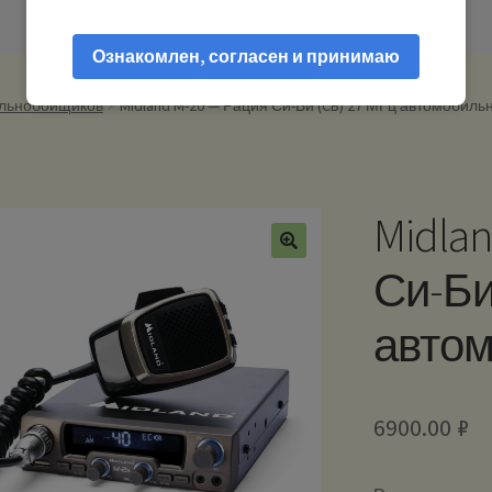
Ознакомлен, согласен и принимаю
альнобойщиков
Midland M-20 — Рация Си-Би (CB) 27 МГц автомобиль
Midla
Си-Би
авто
6900.00
₽