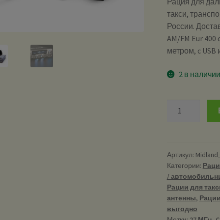
Рация для дал
такси, транспо
России. Доста
AM/FM Eur 400 
метром, c USB
2 в наличи
Количество
Midland
M-
20
-
Артикул:
Midland
Категории:
Раци
Рация
/ автомобильн
Си-
Рации для такси
Би
антенны
,
Рации 
(CB)
выгодно
27
Метки:
27 МГц
,
C