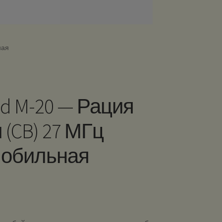
ная
nd M-20 — Рация
 (CB) 27 МГц
мобильная