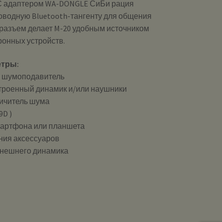
 С адаптером WA-DONGLE СиБи рация
оводную Bluetooth-тангенту для общения
B-разъем делает M-20 удобным источником
ронных устройств.
тры:
 шумоподавитель
строенный динамик и/или наушники
ничитель шума
9D )
мартфона или планшета
ния аксессуаров
внешнего динамика