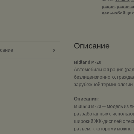
МГц
рация
,
рация а
автомобильна
дальнобойщик
Описание
сание
Midland M-20
Автомобильная рация (рад
безлицензионного, граждан
зарубежной терминологии 
Описания:
Midland M-20 — модель из 
разработанных с использо
широкий ЖК-дисплей с техно
разъем, к которому можно