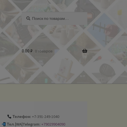
Искать:
Поиск
0.00
₽
0 товаров
Телефон:
+7-391-249-1040
Тел.|WA|Telegram:
+79029904090