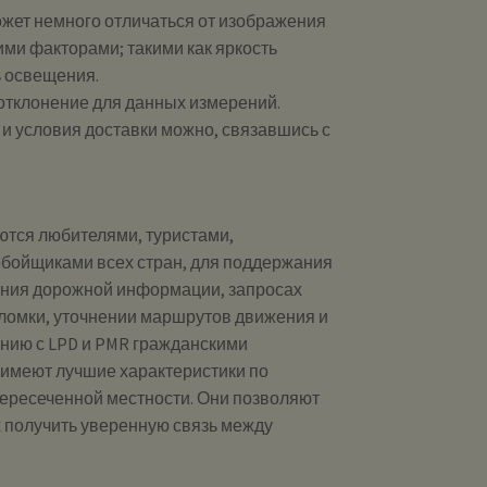
ожет немного отличаться от изображения
ими факторами; такими как яркость
ь освещения.
 отклонение для данных измерений.
и и условия доставки можно, связавшись с
ются любителями, туристами,
бойщиками всех стран, для поддержания
ения дорожной информации, запросах
ломки, уточнении маршрутов движения и
ению с LPD и PMR гражданскими
 имеют лучшие характеристики по
пересеченной местности. Они позволяют
 получить уверенную связь между