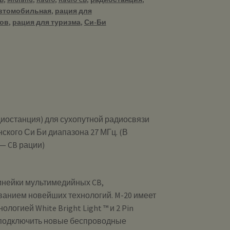
втомобильная
,
рация для
я
ов
,
рация для туризма
,
Си-Би
иостанция) для сухопутной радиосвязи
ского Си Би диапазона 27 МГц. (В
— CB рации)
линейки мультимедийных CB,
ванием новейших технологий. M-20 имеет
логией White Bright Light ™ и 2 Pin
 подключить новые беспроводные