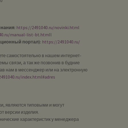
20
инания:
https://2491040.ru/novinki.html
40.ru/manual-list-bt.html
l
ционный портал):
https://2491040.ru/
те самостоятельно в нашем интернет-
мы связи, а так же позвонив в будние
сав нам в мессенджер или на электронную
2491040.ru/index.html#adres
и, являются типовыми и могут
от версии изделия.
хнические характеристик у менеджера