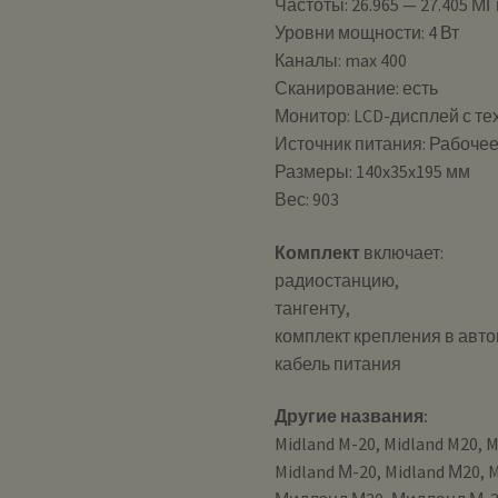
Частоты: 26.965 — 27.405 МГ
Уровни мощности: 4 Вт
Каналы: max 400
Сканирование: есть
Монитор: LCD-дисплей с тех
Источник питания: Рабочее
Размеры: 140x35x195 мм
Вес: 903
Комплект
включает:
радиостанцию,
тангенту,
комплект крепления в авт
кабель питания
Другие названия:
Midland M-20, Midland M20, M
Midland М-20, Midland М20,