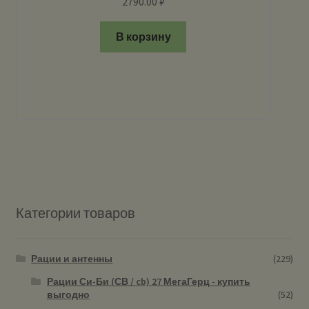
2790.00
₽
В корзину
Категории товаров
Рации и антенны
(229)
Рации Си-Би (СВ / cb) 27 МегаГерц - купить
выгодно
(52)