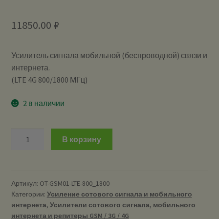
11850.00
₽
Усилитель сигнала мобильной (беспроводной) связи и
интернета.
(LTE 4G 800/1800 МГц)
2 в наличии
Количество
В корзину
Репитер
OT-
GSM01
(LTE
Артикул:
OT-GSM01-LTE-800_1800
Категории:
Усиление сотового сигнала и мобильного
4G
интернета
,
Усилители сотового сигнала, мобильного
800/1800)
интернета и репитеры GSM / 3G / 4G