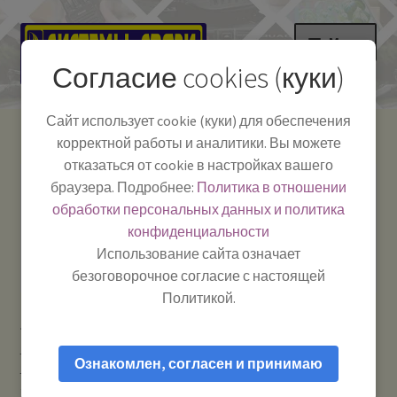
Перейти
Перейти
Меню
к
к
Согласие cookies (куки)
навигации
содержимому
НА ГЛАВНУЮ
Сайт использует cookie (куки) для обеспечения
корректной работы и аналитики. Вы можете
Развер
Каталог
отказаться от cookie в настройках вашего
вложе
Телефон:
+7-
браузера. Подробнее:
Политика в отношении
Системы Связи:
меню
Развер
Как пользоваться
391-249-1040
г. Красноярск, ул.
обработки персональных данных и политика
вложе
Весны, 2
-
конфиденциальности
меню
Тел.|WA|Telegram:
Полезная информация
Работаем:
Пн-Пт:
Использование сайта означает
+79029904090
10:00–18:00
безоговорочное согласие с настоящей
БЛОГ
Политикой.
Главная
Усиление сотового сигнала и мобильного
Развер
Мой аккаунт
интернета
Усилители сотового сигнала, мобильного
вложе
Ознакомлен, согласен и принимаю
интернета и репитеры GSM / 3G / 4G
Репитер OT-GSM01 (LTE
меню
4G 800/1800) — Усилитель сигнала мобильной (беспроводной)