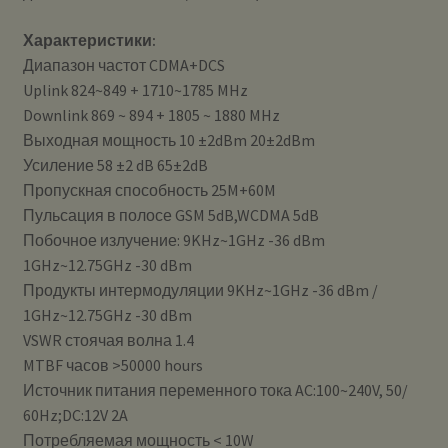
Характеристики:
Диапазон частот CDMA+DCS
Uplink 824~849 + 1710~1785 MHz
Downlink 869 ~ 894 + 1805 ~ 1880 MHz
Выходная мощность 10 ±2dBm 20±2dBm
Усиление 58 ±2 dB 65±2dB
Пропускная способность 25M+60M
Пульсация в полосе GSM 5dB,WCDMA 5dB
Побочное излучение: 9KHz~1GHz -36 dBm
1GHz~12.75GHz -30 dBm
Продукты интермодуляции 9KHz~1GHz -36 dBm /
1GHz~12.75GHz -30 dBm
VSWR стоячая волна 1.4
MTBF часов >50000 hours
Источник питания переменного тока AC:100~240V, 50/
60Hz;DC:12V 2A
Потребляемая мощность < 10W