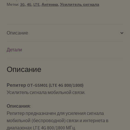
-
Метки:
3G
,
4G
,
LTE
,
Антенна
,
Усилитель сигнала
Усилитель
сигнала
мобильной
(беспроводной)
Описание
связи
и
Детали
интернета
Описание
Репитер OT-GSM01 (LTE 4G 800/1800)
Усилитель сигнала мобильной связи.
Описания:
Репитер предназначен для усиления сигнала
мобильной (беспроводной) связи и интернета в
диапазонах LTE 4G 800/1800 МГц.