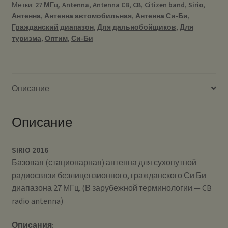
Метки:
27 МГц
,
Antenna
,
Antenna CB
,
CB
,
Citizen band
,
Sirio
,
Антенна
,
Антенна автомобильная
,
Антенна Си-Би
,
Гражданский диапазон
,
Для дальнобойщиков
,
Для
туризма
,
Оптим
,
Си-Би
Описание
Описание
SIRIO 2016
Базовая (стационарная) антенна для сухопутной
радиосвязи безлицензионного, гражданского Си Би
диапазона 27 МГц. (В зарубежной терминологии — CB
radio antenna)
Описания: