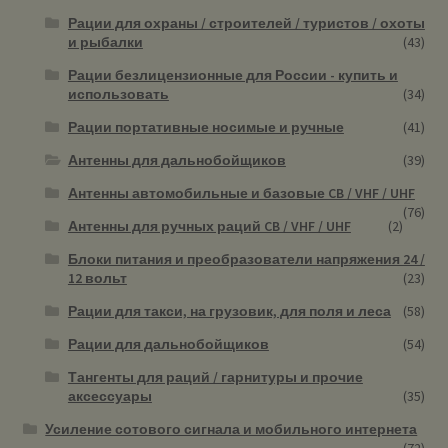
Рации для охраны / строителей / туристов / охоты
и рыбалки
(43)
Рации безлицензионные для России - купить и
использовать
(34)
Рации портативные носимые и ручные
(41)
Антенны для дальнобойщиков
(39)
Антенны автомобильные и базовые CB / VHF / UHF
(76)
Антенны для ручных раций CB / VHF / UHF
(2)
Блоки питания и преобразователи напряжения 24 /
12 вольт
(23)
Рации для такси, на грузовик, для поля и леса
(58)
Рации для дальнобойщиков
(54)
Тангенты для раций / гарнитуры и прочие
аксессуары
(35)
Усиление сотового сигнала и мобильного интернета
(72)