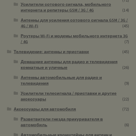
Усилители сотового сигнала, мобильного
интернета и репитеры GSM / 3G / 4G
(14)
Антенны для усиления сотового сигнала GSM / 3G /
4G / Wi-Fi
(45)
Роутеры Wi-Fi и модемы мобильного интернета 3G
/ 4G
(7)
Телевидение: антенны и приставки
(45)
Домашние антенны для радио и телевидения
комнатные и уличные
(26)
Антенны автомобильные для радио и
телевидения
(9)
Усилители телесигнала / приставки и другие
аксессуары
(22)
Аксессуары для автомобиля
(72)
Разветвители гнезда прикуривателя в
автомобиль
(6)
Автомобильные кронштейны для антенн и