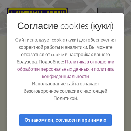
Перейти
Перейти
Меню
к
к
Согласие cookies (куки)
навигации
содержимому
НА ГЛАВНУЮ
Сайт использует cookie (куки) для обеспечения
корректной работы и аналитики. Вы можете
Развер
Каталог
отказаться от cookie в настройках вашего
вложе
Телефон:
+7-
браузера. Подробнее:
Политика в отношении
Системы Связи:
меню
Развер
Как пользоваться
391-249-1040
г. Красноярск, ул.
обработки персональных данных и политика
вложе
Весны, 2
-
конфиденциальности
меню
Тел.|WA|Telegram:
Полезная информация
Работаем:
Пн-Пт:
Использование сайта означает
+79029904090
10:00–18:00
безоговорочное согласие с настоящей
БЛОГ
Политикой.
Главная
Рации и антенны
Антенны для
Развер
Мой аккаунт
дальнобойщиков
SIRIO 2016 — антенна базовая 27 МГц (CB)
вложе
Ознакомлен, согласен и принимаю
меню