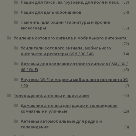
Рации для такси, на грузовик, для поля и леса
(58)
Рации для дальнобойщиков
(54)
Тангенты для раций / гарнитуры и прочие
аксессуары
(35)
Усиление сотового сигнала и мобильного интернета
(72)
Усилители сотового сигнала, мобильного
интернета и репитеры GSM / 3G / 4G
(14)
Антенны для усиления сотового сигнала GSM / 3G /
4G / Wi-Fi
(45)
Роутеры Wi-Fi и модемы мобильного интернета 3G
/ 4G
(7)
Телевидение: антенны и приставки
(45)
Домашние антенны для радио и телевидения
комнатные и уличные
(26)
Антенны автомобильные для радио и
телевидения
(9)