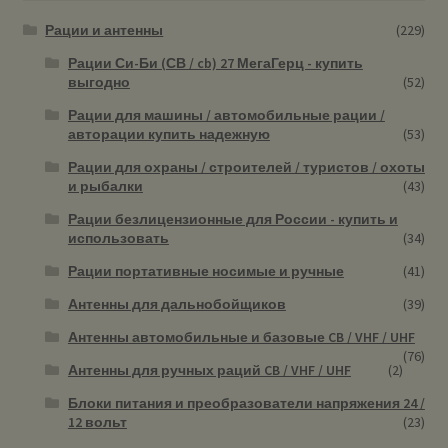
Рации и антенны
(229)
Рации Си-Би (СВ / cb) 27 МегаГерц - купить
выгодно
(52)
Рации для машины / автомобильные рации /
авторации купить надежную
(53)
Рации для охраны / строителей / туристов / охоты
и рыбалки
(43)
Рации безлицензионные для России - купить и
использовать
(34)
Рации портативные носимые и ручные
(41)
Антенны для дальнобойщиков
(39)
Антенны автомобильные и базовые CB / VHF / UHF
(76)
Антенны для ручных раций CB / VHF / UHF
(2)
Блоки питания и преобразователи напряжения 24 /
12 вольт
(23)