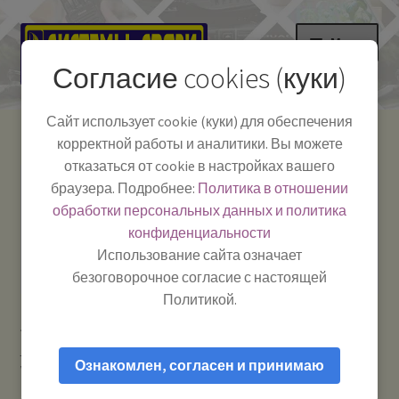
Перейти
Перейти
Меню
к
к
Согласие cookies (куки)
навигации
содержимому
НА ГЛАВНУЮ
Сайт использует cookie (куки) для обеспечения
корректной работы и аналитики. Вы можете
Развер
Каталог
отказаться от cookie в настройках вашего
вложе
Телефон:
+7-
браузера. Подробнее:
Политика в отношении
Системы Связи:
меню
Развер
Как пользоваться
391-249-1040
г. Красноярск, ул.
обработки персональных данных и политика
вложе
Весны, 2
-
конфиденциальности
меню
Тел.|WA|Telegram:
Полезная информация
Работаем:
Пн-Пт:
Использование сайта означает
+79029904090
10:00–18:00
безоговорочное согласие с настоящей
БЛОГ
Политикой.
Главная
Аксессуары для автомобиля
Разветвители
Развер
Мой аккаунт
гнезда прикуривателя в автомобиль
Разветвитель авто
вложе
Ознакомлен, согласен и принимаю
VEECLE HM-638
меню