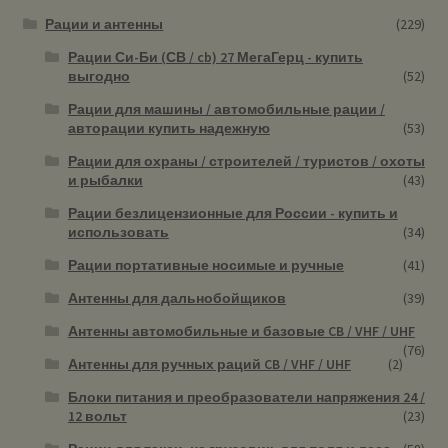
Рации и антенны
(229)
Рации Си-Би (СВ / cb) 27 МегаГерц - купить
выгодно
(52)
Рации для машины / автомобильные рации /
авторации купить надежную
(53)
Рации для охраны / строителей / туристов / охоты
и рыбалки
(43)
Рации безлицензионные для России - купить и
использовать
(34)
Рации портативные носимые и ручные
(41)
Антенны для дальнобойщиков
(39)
Антенны автомобильные и базовые CB / VHF / UHF
(76)
Антенны для ручных раций CB / VHF / UHF
(2)
Блоки питания и преобразователи напряжения 24 /
12 вольт
(23)