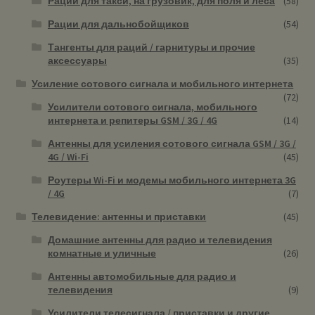
Рации для такси, на грузовик, для поля и леса
(58)
Рации для дальнобойщиков
(54)
Тангенты для раций / гарнитуры и прочие
аксессуары
(35)
Усиление сотового сигнала и мобильного интернета
(72)
Усилители сотового сигнала, мобильного
интернета и репитеры GSM / 3G / 4G
(14)
Антенны для усиления сотового сигнала GSM / 3G /
4G / Wi-Fi
(45)
Роутеры Wi-Fi и модемы мобильного интернета 3G
/ 4G
(7)
Телевидение: антенны и приставки
(45)
Домашние антенны для радио и телевидения
комнатные и уличные
(26)
Антенны автомобильные для радио и
телевидения
(9)
Усилители телесигнала / приставки и другие