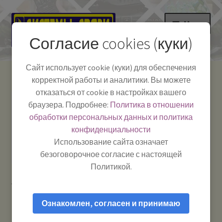
Перейти
Перейти
Меню
к
к
Согласие cookies (куки)
навигации
содержимому
НА ГЛАВНУЮ
Сайт использует cookie (куки) для обеспечения
корректной работы и аналитики. Вы можете
Развер
Каталог
отказаться от cookie в настройках вашего
вложе
Телефон:
+7-
браузера. Подробнее:
Политика в отношении
Системы Связи:
меню
Развер
Как пользоваться
391-249-1040
г. Красноярск, ул.
обработки персональных данных и политика
вложе
Весны, 2
-
конфиденциальности
меню
Тел.|WA|Telegram:
Полезная информация
Работаем:
Пн-Пт:
Использование сайта означает
+79029904090
10:00–18:00
безоговорочное согласие с настоящей
БЛОГ
Политикой.
Главная
Товары с меткой “Антенна выносная”
Развер
Мой аккаунт
вложе
Ознакомлен, согласен и принимаю
меню