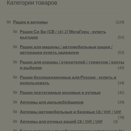
Категории товаров
Рации и антенны
(229)
Рации Си-Би (СВ / cb) 27 МегаГерц - купить
выгодно
(52)
Рации для машины / автомобильные рации /
авторации купить надежную
(53)
Рации для охраны / строителей / туристов / охоты
и рыбалки
(43)
Рации безлицензионные для России - купить и
использовать
(34)
Рации портативные носимые и ручные
(41)
Антенны для дальнобойщиков
(39)
Антенны автомобильные и базовые CB / VHF / UHF
(76)
Антенны для ручных раций CB / VHF / UHF
(2)
Блоки питания и преобразователи напряжения 24 /