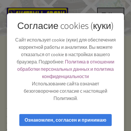
Перейти
Перейти
Меню
к
к
Согласие cookies (куки)
навигации
содержимому
НА ГЛАВНУЮ
Сайт использует cookie (куки) для обеспечения
корректной работы и аналитики. Вы можете
Развер
Каталог
отказаться от cookie в настройках вашего
вложе
Телефон:
+7-
браузера. Подробнее:
Политика в отношении
Системы Связи:
меню
Развер
Как пользоваться
391-249-1040
г. Красноярск, ул.
обработки персональных данных и политика
вложе
Весны, 2
-
конфиденциальности
меню
Тел.|WA|Telegram:
Полезная информация
Работаем:
Пн-Пт:
Использование сайта означает
+79029904090
10:00–18:00
безоговорочное согласие с настоящей
БЛОГ
Политикой.
Главная
Усиление сотового сигнала и мобильного
Развер
Мой аккаунт
интернета
Антенны для усиления сотового сигнала GSM /
вложе
Ознакомлен, согласен и принимаю
3G / 4G / Wi-Fi
Антей-909 SMA 2m магнит (2G/3G) — Антенна
меню
для усиления сигнала GSM/3G