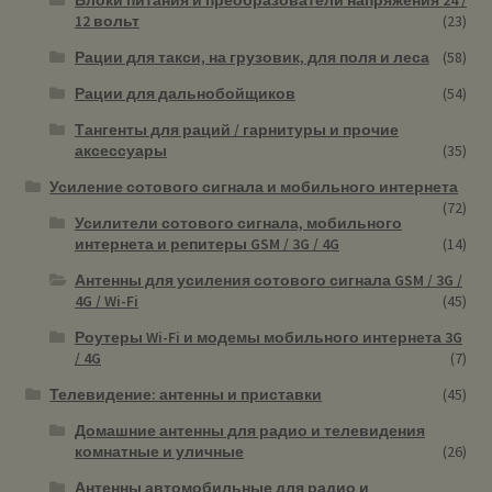
12 вольт
(23)
Рации для такси, на грузовик, для поля и леса
(58)
Рации для дальнобойщиков
(54)
Тангенты для раций / гарнитуры и прочие
аксессуары
(35)
Усиление сотового сигнала и мобильного интернета
(72)
Усилители сотового сигнала, мобильного
интернета и репитеры GSM / 3G / 4G
(14)
Антенны для усиления сотового сигнала GSM / 3G /
4G / Wi-Fi
(45)
Роутеры Wi-Fi и модемы мобильного интернета 3G
/ 4G
(7)
Телевидение: антенны и приставки
(45)
Домашние антенны для радио и телевидения
комнатные и уличные
(26)
Антенны автомобильные для радио и