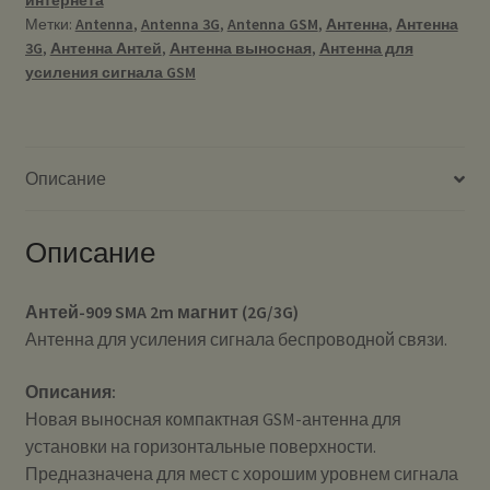
Метки:
Antenna
,
Antenna 3G
,
Antenna GSM
,
Антенна
,
Антенна
3G
,
Антенна Антей
,
Антенна выносная
,
Антенна для
усиления сигнала GSM
Описание
Описание
Антей-909 SMA 2m магнит (2G/3G)
Антенна для усиления сигнала беспроводной связи.
Описания:
Новая выносная компактная GSM-антенна для
установки на горизонтальные поверхности.
Предназначена для мест с хорошим уровнем сигнала